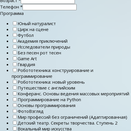
Возраст
*
Телефон
*
Программа
Юный натуралист
Цирк на сцене
Футбол
Академия приключений
Исследователи природы
Без песен рот тесен
Game Art
Гвардия
Робототехника: конструирование и
программирование
Робототехника: новый уровень
Путешествие с английским
Конферанс. Основы ведения массовых мероприятий
Программирование на Python
Основы программирования
ФотоВзгляд
Мир профессий без ограничений (Адаптированная)
Детский театр. Секреты творчества. Ступень 2
Вокальный мир искусства