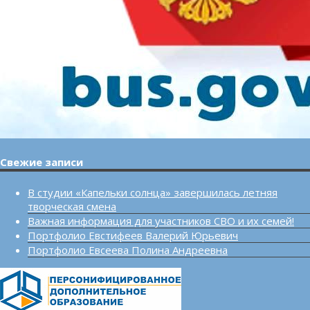
Свежие записи
В студии «Капельки солнца» завершилась летняя
творческая смена
Важная информация для участников СВО и их семей!
Портфолио Евстифеев Валерий Юрьевич
Портфолио Евсеева Полина Андреевна