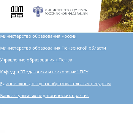
Министерство образования России
Министерство образования Пензенской области
Управление образования г.Пенза
Кафедра "Педагогики и психологии" ПГУ
Единое окно доступа к образовательным ресурсам
Банк актуальных педагогических практик