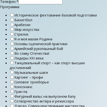
Телефон
*
Программа
Историческое фехтование базовой подготовки
Баскетбол
Арабески
Мир искусства
Стрелок
Я и моя малая Родина
Основы сценической практики
Армейский рукопашный бой
Во славу Отечества!
Лидеры ХХI века
Танцевальный спорт – как спорт высших
достижений
Музыкальные шаги
Картинг – профи
Силовое троеборье
Консонанс
Гран па
Фигурный вальс на выпускном балу
Сотворчество актёра и режиссера
Дзюдо. Совершенствование мастерства