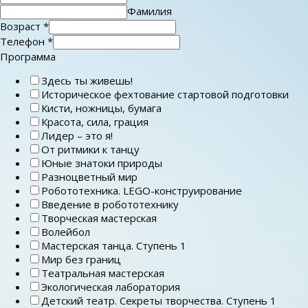
Фамилия
Возраст
*
Телефон
*
Программа
Здесь ты живешь!
Историческое фехтование стартовой подготовки
Кисти, ножницы, бумага
Красота, сила, грация
Лидер – это я!
От ритмики к танцу
Юные знатоки природы
Разноцветный мир
Робототехника. LEGO-конструирование
Введение в робототехнику
Творческая мастерская
Волейбол
Мастерская танца. Ступень 1
Мир без границ
Театральная мастерская
Экологическая лаборатория
Детский театр. Секреты творчества. Ступень 1