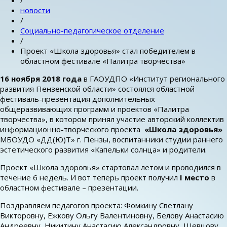
/
новости
/
Социально-педагогическое отделение
/
Проект «Школа здоровья» стал победителем в
областном фестивале «Палитра творчества»
16 ноября 2018 года
в ГАОУДПО «Институт регионального
развития Пензенской области» состоялся областной
фестиваль-презентация дополнительных
общеразвивающих программ и проектов «Палитра
творчества», в котором принял участие авторский коллектив
информационно-творческого проекта
«Школа здоровья»
МБОУДО «ДД(Ю)Т» г. Пензы, воспитанники студии раннего
эстетического развития «Капельки солнца» и родители.
Проект «Школа здоровья» стартовал летом и проводился в
течение 6 недель. И вот теперь проект получил
I место
в
областном фестивале – презентации.
Поздравляем педагогов проекта: Фомкину Светлану
Викторовну, Ежкову Ольгу Валентиновну, Белову Анастасию
Андреевну, Никитину Анастасию Александровну, Шевцову