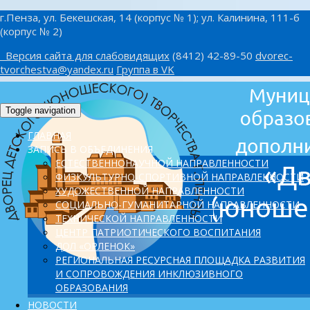
г.Пенза, ул. Бекешская, 14 (корпус № 1); ул. Калинина, 111-б
(корпус № 2)
Версия сайта для слабовидящих
(8412) 42-89-50
dvorec-
tvorchestva@yandex.ru
Группа в VK
Toggle navigation
ГЛАВНАЯ
ЗАПИСЬ В ОБЪЕДИНЕНИЯ
ЕСТЕСТВЕННОНАУЧНОЙ НАПРАВЛЕННОСТИ
ФИЗКУЛЬТУРНО-СПОРТИВНОЙ НАПРАВЛЕННОСТИ
ХУДОЖЕСТВЕННОЙ НАПРАВЛЕННОСТИ
СОЦИАЛЬНО-ГУМАНИТАРНОЙ НАПРАВЛЕННОСТИ
ТЕХНИЧЕСКОЙ НАПРАВЛЕННОСТИ
ЦЕНТР ПАТРИОТИЧЕСКОГО ВОСПИТАНИЯ
ДОЛ «ОРЛЕНОК»
PЕГИОНАЛЬНАЯ РЕСУРСНАЯ ПЛОЩАДКА РАЗВИТИЯ
И СОПРОВОЖДЕНИЯ ИНКЛЮЗИВНОГО
ОБРАЗОВАНИЯ
НОВОСТИ