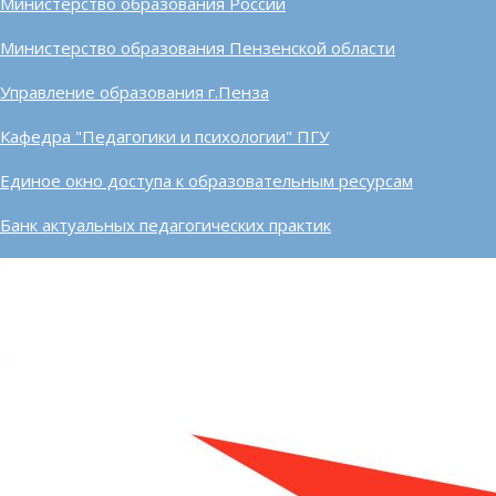
Министерство образования России
Министерство образования Пензенской области
Управление образования г.Пенза
Кафедра "Педагогики и психологии" ПГУ
Единое окно доступа к образовательным ресурсам
Банк актуальных педагогических практик