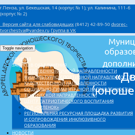
г.Пенза, ул. Бекешская, 14 (корпус № 1); ул. Калинина, 111-б
(корпус № 2)
Версия сайта для слабовидящих
(8412) 42-89-50
dvorec-
tvorchestva@yandex.ru
Группа в VK
Toggle navigation
ГЛАВНАЯ
ЗАПИСЬ В ОБЪЕДИНЕНИЯ
ЕСТЕСТВЕННОНАУЧНОЙ НАПРАВЛЕННОСТИ
ФИЗКУЛЬТУРНО-СПОРТИВНОЙ НАПРАВЛЕННОСТИ
ХУДОЖЕСТВЕННОЙ НАПРАВЛЕННОСТИ
СОЦИАЛЬНО-ГУМАНИТАРНОЙ НАПРАВЛЕННОСТИ
ТЕХНИЧЕСКОЙ НАПРАВЛЕННОСТИ
ЦЕНТР ПАТРИОТИЧЕСКОГО ВОСПИТАНИЯ
ДОЛ «ОРЛЕНОК»
PЕГИОНАЛЬНАЯ РЕСУРСНАЯ ПЛОЩАДКА РАЗВИТИЯ
И СОПРОВОЖДЕНИЯ ИНКЛЮЗИВНОГО
ОБРАЗОВАНИЯ
НОВОСТИ