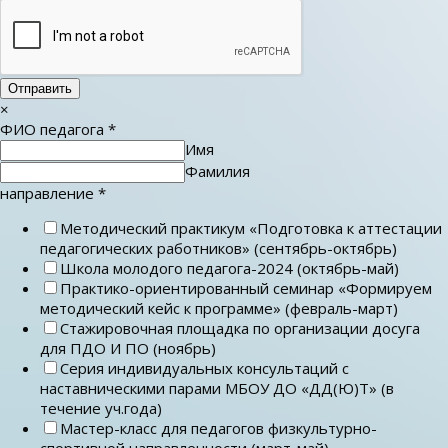
Отправить
×
ФИО педагога
*
Имя
Фамилия
направление
*
Методический практикум «Подготовка к аттестации
педагогических работников» (сентябрь-октябрь)
Школа молодого педагога-2024 (октябрь-май)
Практико-ориентированный семинар «Формируем
методический кейс к программе» (февраль-март)
Стажировочная площадка по организации досуга
для ПДО И ПО (ноябрь)
Серия индивидуальных консультаций с
наставническими парами МБОУ ДО «ДД(Ю)Т» (в
течение уч.года)
Мастер-класс для педагогов физкультурно-
спортивной направленности (март-май)