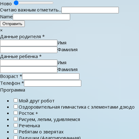
Ново
Считаю важным отметить...
Name
Отправить
×
Данные родителя
*
Имя
Фамилия
Данные ребенка
*
Имя
Фамилия
Возраст
*
Телефон
*
Программа
Мой друг робот
Оздоровительная гимнастика с элементами дзюдо
Росток +
Рисуем, лепим, удивляемся
Реченька
Ребятам о зверятах
Ладушки (Адаптированная)