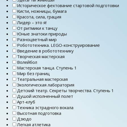
Историческое фехтование стартовой подготовки
Кисти, ножницы, бумага
Красота, сила, грация
Лидер – это я!
От ритмики к танцу
Юные знатоки природы
Разноцветный мир
Робототехника. LEGO-конструирование
Введение в робототехнику
Творческая мастерская
Волейбол
Мастерская танца. Ступень 1
Мир без границ
Театральная мастерская
Экологическая лаборатория
Детский театр. Секреты творчества. Ступень 1
Душой исполненный полет
Арт-клуб
Техника эстрадного вокала
Высотная подготовка
Дзюдо
Легкая атлетика