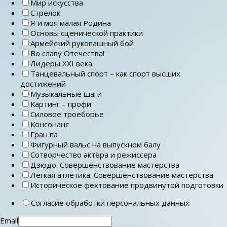
Мир искусства
Стрелок
Я и моя малая Родина
Основы сценической практики
Армейский рукопашный бой
Во славу Отечества!
Лидеры ХХI века
Танцевальный спорт – как спорт высших
достижений
Музыкальные шаги
Картинг – профи
Силовое троеборье
Консонанс
Гран па
Фигурный вальс на выпускном балу
Сотворчество актёра и режиссера
Дзюдо. Совершенствование мастерства
Легкая атлетика. Совершенствование мастерства
Историческое фехтование продвинутой подготовки
Согласие обработки персональных данных
Email