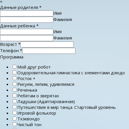
×
Данные родителя
*
Имя
Фамилия
Данные ребенка
*
Имя
Фамилия
Возраст
*
Телефон
*
Программа
Мой друг робот
Оздоровительная гимнастика с элементами дзюдо
Росток +
Рисуем, лепим, удивляемся
Реченька
Ребятам о зверятах
Ладушки (Адаптированная)
Путешествие в мир танца. Стартовый уровень
Игровой фольклор
Тхэквондо
Чистый тон