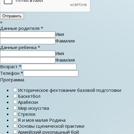
Отправить
×
Данные родителя
*
Имя
Фамилия
Данные ребенка
*
Имя
Фамилия
Возраст
*
Телефон
*
Программа
Историческое фехтование базовой подготовки
Баскетбол
Арабески
Мир искусства
Стрелок
Я и моя малая Родина
Основы сценической практики
Армейский рукопашный бой