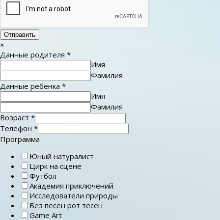
Отправить
×
Данные родителя
*
Имя
Фамилия
Данные ребенка
*
Имя
Фамилия
Возраст
*
Телефон
*
Программа
Юный натуралист
Цирк на сцене
Футбол
Академия приключений
Исследователи природы
Без песен рот тесен
Game Art