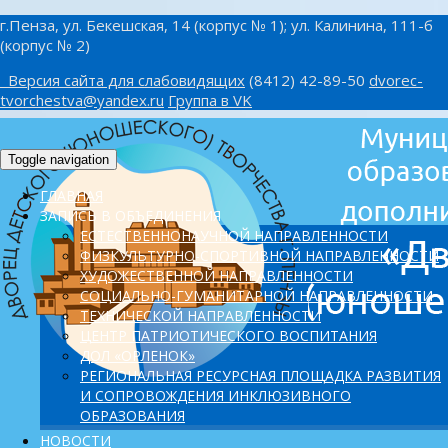
г.Пенза, ул. Бекешская, 14 (корпус № 1); ул. Калинина, 111-б
(корпус № 2)
Версия сайта для слабовидящих
(8412) 42-89-50
dvorec-
tvorchestva@yandex.ru
Группа в VK
Toggle navigation
ГЛАВНАЯ
ЗАПИСЬ В ОБЪЕДИНЕНИЯ
ЕСТЕСТВЕННОНАУЧНОЙ НАПРАВЛЕННОСТИ
ФИЗКУЛЬТУРНО-СПОРТИВНОЙ НАПРАВЛЕННОСТИ
ХУДОЖЕСТВЕННОЙ НАПРАВЛЕННОСТИ
СОЦИАЛЬНО-ГУМАНИТАРНОЙ НАПРАВЛЕННОСТИ
ТЕХНИЧЕСКОЙ НАПРАВЛЕННОСТИ
ЦЕНТР ПАТРИОТИЧЕСКОГО ВОСПИТАНИЯ
ДОЛ «ОРЛЕНОК»
PЕГИОНАЛЬНАЯ РЕСУРСНАЯ ПЛОЩАДКА РАЗВИТИЯ
И СОПРОВОЖДЕНИЯ ИНКЛЮЗИВНОГО
ОБРАЗОВАНИЯ
НОВОСТИ