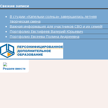
Свежие записи
В студии «Капельки солнца» завершилась летняя
творческая смена
Важная информация для участников СВО и их семей!
Портфолио Евстифеев Валерий Юрьевич
Портфолио Евсеева Полина Андреевна
Решаем вместе