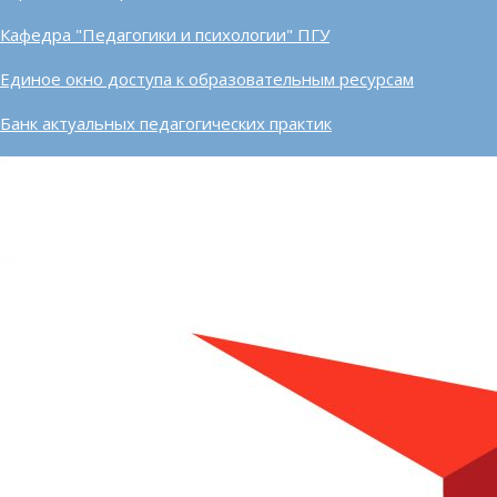
Кафедра "Педагогики и психологии" ПГУ
Единое окно доступа к образовательным ресурсам
Банк актуальных педагогических практик