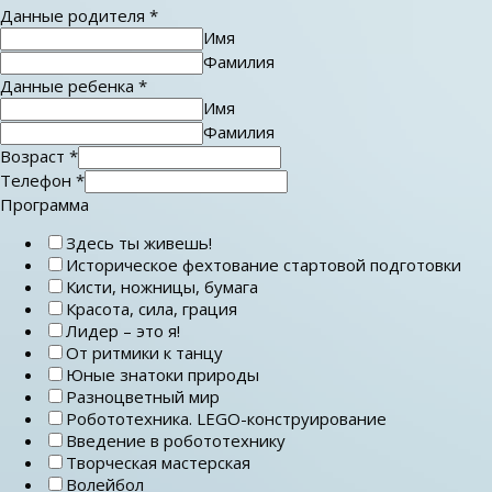
Данные родителя
*
Имя
Фамилия
Данные ребенка
*
Имя
Фамилия
Возраст
*
Телефон
*
Программа
Здесь ты живешь!
Историческое фехтование стартовой подготовки
Кисти, ножницы, бумага
Красота, сила, грация
Лидер – это я!
От ритмики к танцу
Юные знатоки природы
Разноцветный мир
Робототехника. LEGO-конструирование
Введение в робототехнику
Творческая мастерская
Волейбол