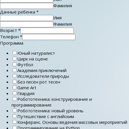
Фамилия
Данные ребенка
*
Имя
Фамилия
Возраст
*
Телефон
*
Программа
Юный натуралист
Цирк на сцене
Футбол
Академия приключений
Исследователи природы
Без песен рот тесен
Game Art
Гвардия
Робототехника: конструирование и
программирование
Робототехника: новый уровень
Путешествие с английским
Конферанс. Основы ведения массовых мероприятий
Программирование на Python