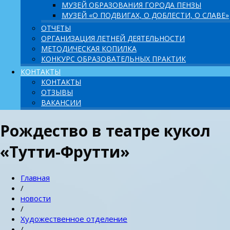
МУЗЕЙ ОБРАЗОВАНИЯ ГОРОДА ПЕНЗЫ
МУЗЕЙ «О ПОДВИГАХ, О ДОБЛЕСТИ, О СЛАВЕ»
ОТЧЕТЫ
ОРГАНИЗАЦИЯ ЛЕТНЕЙ ДЕЯТЕЛЬНОСТИ
МЕТОДИЧЕСКАЯ КОПИЛКА
КОНКУРС ОБРАЗОВАТЕЛЬНЫХ ПРАКТИК
КОНТАКТЫ
КОНТАКТЫ
ОТЗЫВЫ
ВАКАНСИИ
Рождество в театре кукол
«Тутти-Фрутти»
Главная
/
новости
/
Художественное отделение
/