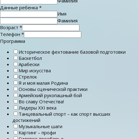
Фамилия
Данные ребенка
*
Имя
Фамилия
Возраст
*
Телефон
*
Программа
Историческое фехтование базовой подготовки
Баскетбол
Арабески
Мир искусства
Стрелок
Я и моя малая Родина
Основы сценической практики
Армейский рукопашный бой
Во славу Отечества!
Лидеры ХХI века
Танцевальный спорт – как спорт высших
достижений
Музыкальные шаги
Картинг – профи
Силовое троеборье