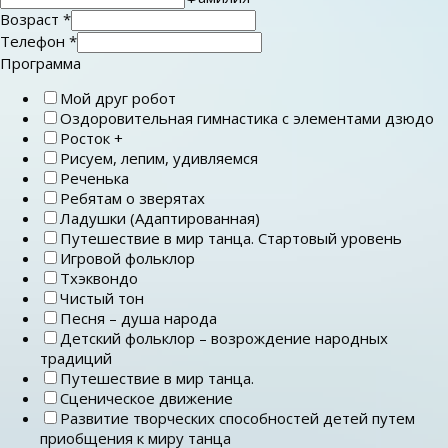
Возраст
*
Телефон
*
Программа
Мой друг робот
Оздоровительная гимнастика с элементами дзюдо
Росток +
Рисуем, лепим, удивляемся
Реченька
Ребятам о зверятах
Ладушки (Адаптированная)
Путешествие в мир танца. Стартовый уровень
Игровой фольклор
Тхэквондо
Чистый тон
Песня – душа народа
Детский фольклор – возрождение народных
традиций
Путешествие в мир танца.
Сценическое движение
Развитие творческих способностей детей путем
приобщения к миру танца