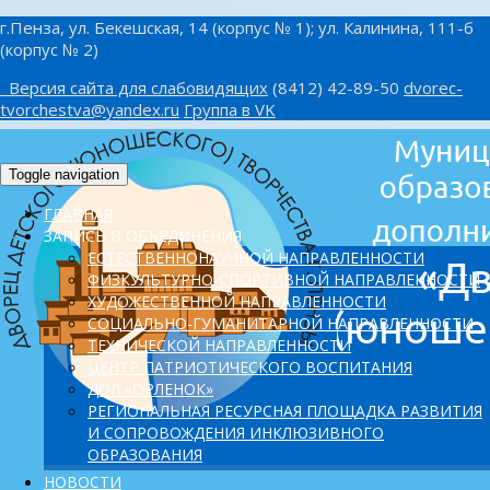
г.Пенза, ул. Бекешская, 14 (корпус № 1); ул. Калинина, 111-б
(корпус № 2)
Версия сайта для слабовидящих
(8412) 42-89-50
dvorec-
tvorchestva@yandex.ru
Группа в VK
Toggle navigation
ГЛАВНАЯ
ЗАПИСЬ В ОБЪЕДИНЕНИЯ
ЕСТЕСТВЕННОНАУЧНОЙ НАПРАВЛЕННОСТИ
ФИЗКУЛЬТУРНО-СПОРТИВНОЙ НАПРАВЛЕННОСТИ
ХУДОЖЕСТВЕННОЙ НАПРАВЛЕННОСТИ
СОЦИАЛЬНО-ГУМАНИТАРНОЙ НАПРАВЛЕННОСТИ
ТЕХНИЧЕСКОЙ НАПРАВЛЕННОСТИ
ЦЕНТР ПАТРИОТИЧЕСКОГО ВОСПИТАНИЯ
ДОЛ «ОРЛЕНОК»
PЕГИОНАЛЬНАЯ РЕСУРСНАЯ ПЛОЩАДКА РАЗВИТИЯ
И СОПРОВОЖДЕНИЯ ИНКЛЮЗИВНОГО
ОБРАЗОВАНИЯ
НОВОСТИ