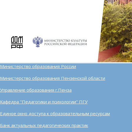
Министерство образования России
Министерство образования Пензенской области
Управление образования г.Пенза
Кафедра "Педагогики и психологии" ПГУ
Единое окно доступа к образовательным ресурсам
Банк актуальных педагогических практик