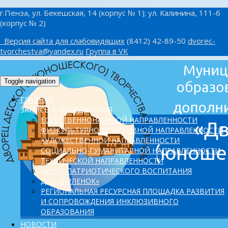
г.Пенза, ул. Бекешская, 14 (корпус № 1); ул. Калинина, 111-б
(корпус № 2)
Версия сайта для слабовидящих
(8412) 42-89-50
dvorec-
tvorchestva@yandex.ru
Группа в VK
Toggle navigation
ГЛАВНАЯ
ЗАПИСЬ В ОБЪЕДИНЕНИЯ
ЕСТЕСТВЕННОНАУЧНОЙ НАПРАВЛЕННОСТИ
ФИЗКУЛЬТУРНО-СПОРТИВНОЙ НАПРАВЛЕННОСТИ
ХУДОЖЕСТВЕННОЙ НАПРАВЛЕННОСТИ
СОЦИАЛЬНО-ГУМАНИТАРНОЙ НАПРАВЛЕННОСТИ
ТЕХНИЧЕСКОЙ НАПРАВЛЕННОСТИ
ЦЕНТР ПАТРИОТИЧЕСКОГО ВОСПИТАНИЯ
ДОЛ «ОРЛЕНОК»
PЕГИОНАЛЬНАЯ РЕСУРСНАЯ ПЛОЩАДКА РАЗВИТИЯ
И СОПРОВОЖДЕНИЯ ИНКЛЮЗИВНОГО
ОБРАЗОВАНИЯ
НОВОСТИ