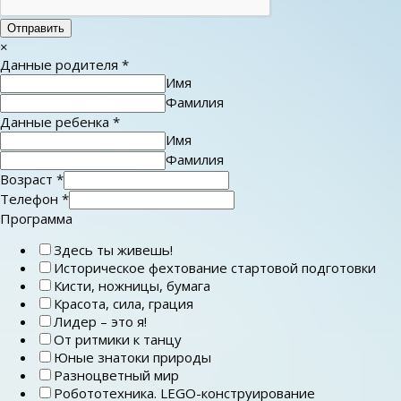
Отправить
×
Данные родителя
*
Имя
Фамилия
Данные ребенка
*
Имя
Фамилия
Возраст
*
Телефон
*
Программа
Здесь ты живешь!
Историческое фехтование стартовой подготовки
Кисти, ножницы, бумага
Красота, сила, грация
Лидер – это я!
От ритмики к танцу
Юные знатоки природы
Разноцветный мир
Робототехника. LEGO-конструирование