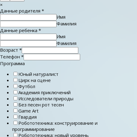
×
Данные родителя
*
Имя
Фамилия
Данные ребенка
*
Имя
Фамилия
Возраст
*
Телефон
*
Программа
Юный натуралист
Цирк на сцене
Футбол
Академия приключений
Исследователи природы
Без песен рот тесен
Game Art
Гвардия
Робототехника: конструирование и
программирование
Робототехника: новый уровень