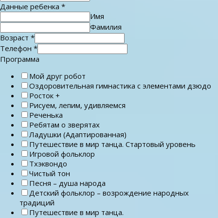
Данные ребенка
*
Имя
Фамилия
Возраст
*
Телефон
*
Программа
Мой друг робот
Оздоровительная гимнастика с элементами дзюдо
Росток +
Рисуем, лепим, удивляемся
Реченька
Ребятам о зверятах
Ладушки (Адаптированная)
Путешествие в мир танца. Стартовый уровень
Игровой фольклор
Тхэквондо
Чистый тон
Песня – душа народа
Детский фольклор – возрождение народных
традиций
Путешествие в мир танца.