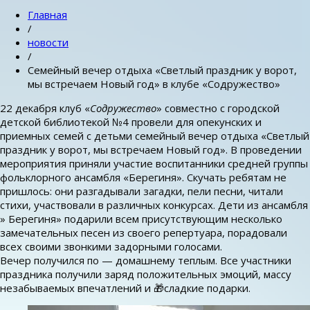
Главная
/
новости
/
Семейный вечер отдыха «Светлый праздник у ворот,
мы встречаем Новый год» в клубе «Содружество»
22 декабря клуб «
Содружество
» совместно с городской
детской библиотекой №4 провели для опекунских и
приемных семей с детьми семейный вечер отдыха «Светлый
праздник у ворот, мы встречаем Новый год». В проведении
мероприятия приняли участие воспитанники средней группы
фольклорного ансамбля «Берегиня». Скучать ребятам не
пришлось: они разгадывали загадки, пели песни, читали
стихи, участвовали в различных конкурсах. Дети из ансамбля
» Берегиня» подарили всем присутствующим несколько
замечательных песен из своего репертуара, порадовали
всех своими звонкими задорными голосами.
Вечер получился по — домашнему теплым. Все участники
праздника получили заряд положительных эмоций, массу
незабываемых впечатлений и 🎁сладкие подарки.