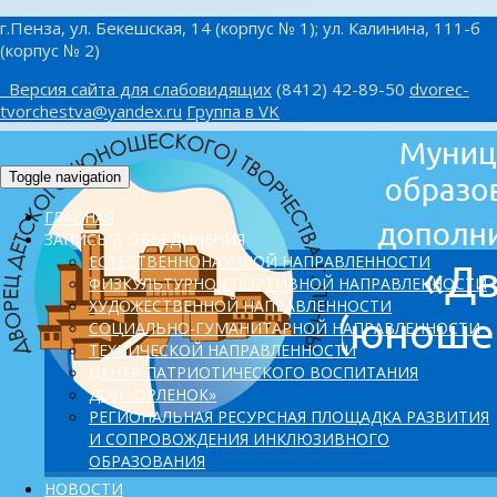
г.Пенза, ул. Бекешская, 14 (корпус № 1); ул. Калинина, 111-б
(корпус № 2)
Версия сайта для слабовидящих
(8412) 42-89-50
dvorec-
tvorchestva@yandex.ru
Группа в VK
Toggle navigation
ГЛАВНАЯ
ЗАПИСЬ В ОБЪЕДИНЕНИЯ
ЕСТЕСТВЕННОНАУЧНОЙ НАПРАВЛЕННОСТИ
ФИЗКУЛЬТУРНО-СПОРТИВНОЙ НАПРАВЛЕННОСТИ
ХУДОЖЕСТВЕННОЙ НАПРАВЛЕННОСТИ
СОЦИАЛЬНО-ГУМАНИТАРНОЙ НАПРАВЛЕННОСТИ
ТЕХНИЧЕСКОЙ НАПРАВЛЕННОСТИ
ЦЕНТР ПАТРИОТИЧЕСКОГО ВОСПИТАНИЯ
ДОЛ «ОРЛЕНОК»
PЕГИОНАЛЬНАЯ РЕСУРСНАЯ ПЛОЩАДКА РАЗВИТИЯ
И СОПРОВОЖДЕНИЯ ИНКЛЮЗИВНОГО
ОБРАЗОВАНИЯ
НОВОСТИ