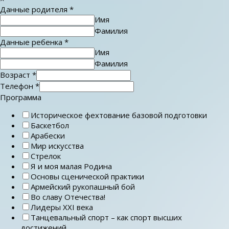
Данные родителя
*
Имя
Фамилия
Данные ребенка
*
Имя
Фамилия
Возраст
*
Телефон
*
Программа
Историческое фехтование базовой подготовки
Баскетбол
Арабески
Мир искусства
Стрелок
Я и моя малая Родина
Основы сценической практики
Армейский рукопашный бой
Во славу Отечества!
Лидеры ХХI века
Танцевальный спорт – как спорт высших
достижений