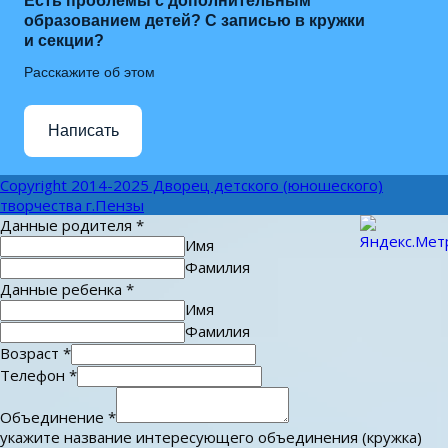
Есть проблемы с дополнительным
образованием детей? С записью в кружки
и секции?
Расскажите об этом
Написать
Copyright 2014-2025 Дворец детского (юношеского)
творчества г.Пензы
Данные родителя
*
Имя
Фамилия
Данные ребенка
*
Имя
Фамилия
Возраст
*
Телефон
*
Объединение
*
укажите название интересующего объединения (кружка)