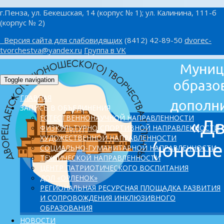
г.Пенза, ул. Бекешская, 14 (корпус № 1); ул. Калинина, 111-б
(корпус № 2)
Версия сайта для слабовидящих
(8412) 42-89-50
dvorec-
tvorchestva@yandex.ru
Группа в VK
Toggle navigation
ГЛАВНАЯ
ЗАПИСЬ В ОБЪЕДИНЕНИЯ
ЕСТЕСТВЕННОНАУЧНОЙ НАПРАВЛЕННОСТИ
ФИЗКУЛЬТУРНО-СПОРТИВНОЙ НАПРАВЛЕННОСТИ
ХУДОЖЕСТВЕННОЙ НАПРАВЛЕННОСТИ
СОЦИАЛЬНО-ГУМАНИТАРНОЙ НАПРАВЛЕННОСТИ
ТЕХНИЧЕСКОЙ НАПРАВЛЕННОСТИ
ЦЕНТР ПАТРИОТИЧЕСКОГО ВОСПИТАНИЯ
ДОЛ «ОРЛЕНОК»
PЕГИОНАЛЬНАЯ РЕСУРСНАЯ ПЛОЩАДКА РАЗВИТИЯ
И СОПРОВОЖДЕНИЯ ИНКЛЮЗИВНОГО
ОБРАЗОВАНИЯ
НОВОСТИ