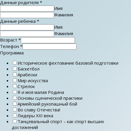
Данные родителя
*
Имя
Фамилия
Данные ребенка
*
Имя
Фамилия
Возраст
*
Телефон
*
Программа
Историческое фехтование базовой подготовки
Баскетбол
Арабески
Мир искусства
Стрелок
Я и моя малая Родина
Основы сценической практики
Армейский рукопашный бой
Во славу Отечества!
Лидеры ХХI века
Танцевальный спорт – как спорт высших
достижений