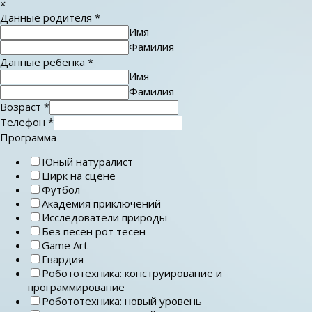
×
Данные родителя
*
Имя
Фамилия
Данные ребенка
*
Имя
Фамилия
Возраст
*
Телефон
*
Программа
Юный натуралист
Цирк на сцене
Футбол
Академия приключений
Исследователи природы
Без песен рот тесен
Game Art
Гвардия
Робототехника: конструирование и
программирование
Робототехника: новый уровень