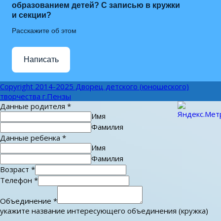
образованием детей? С записью в кружки
и секции?
Расскажите об этом
Написать
Copyright 2014-2025 Дворец детского (юношеского)
творчества г.Пензы
Данные родителя
*
Имя
Фамилия
Данные ребенка
*
Имя
Фамилия
Возраст
*
Телефон
*
Объединение
*
укажите название интересующего объединения (кружка)