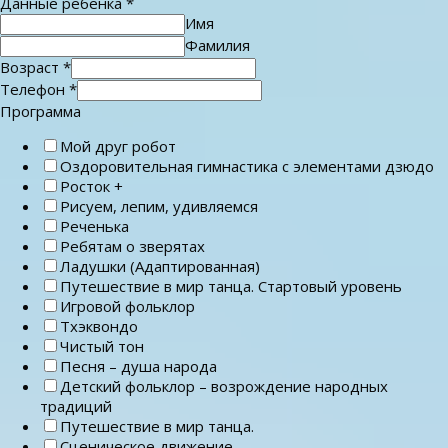
Данные ребенка
*
Имя
Фамилия
Возраст
*
Телефон
*
Программа
Мой друг робот
Оздоровительная гимнастика с элементами дзюдо
Росток +
Рисуем, лепим, удивляемся
Реченька
Ребятам о зверятах
Ладушки (Адаптированная)
Путешествие в мир танца. Стартовый уровень
Игровой фольклор
Тхэквондо
Чистый тон
Песня – душа народа
Детский фольклор – возрождение народных
традиций
Путешествие в мир танца.
Сценическое движение