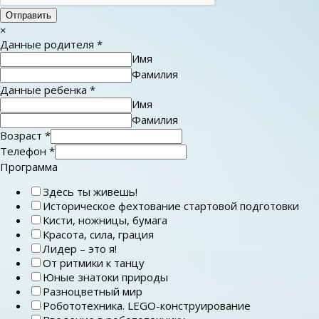
Отправить
×
Данные родителя
*
Имя
Фамилия
Данные ребенка
*
Имя
Фамилия
Возраст
*
Телефон
*
Программа
Здесь ты живешь!
Историческое фехтование стартовой подготовки
Кисти, ножницы, бумага
Красота, сила, грация
Лидер – это я!
От ритмики к танцу
Юные знатоки природы
Разноцветный мир
Робототехника. LEGO-конструирование