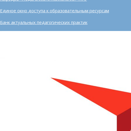
Единое окно доступа к образовательным ресурсам
Банк актуальных педагогических практик