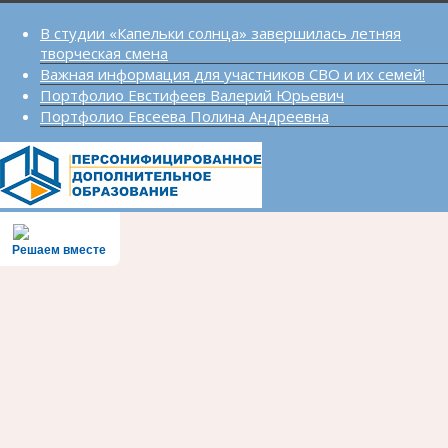
В студии «Капельки солнца» завершилась летняя
творческая смена
Важная информация для участников СВО и их семей!
Портфолио Евстифеев Валерий Юрьевич
Портфолио Евсеева Полина Андреевна
Решаем вместе