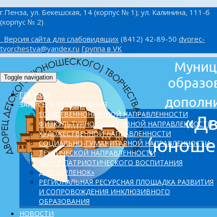
г.Пенза, ул. Бекешская, 14 (корпус № 1); ул. Калинина, 111-б
(корпус № 2)
Версия сайта для слабовидящих
(8412) 42-89-50
dvorec-
tvorchestva@yandex.ru
Группа в VK
Toggle navigation
ГЛАВНАЯ
ЗАПИСЬ В ОБЪЕДИНЕНИЯ
ЕСТЕСТВЕННОНАУЧНОЙ НАПРАВЛЕННОСТИ
ФИЗКУЛЬТУРНО-СПОРТИВНОЙ НАПРАВЛЕННОСТИ
ХУДОЖЕСТВЕННОЙ НАПРАВЛЕННОСТИ
СОЦИАЛЬНО-ГУМАНИТАРНОЙ НАПРАВЛЕННОСТИ
ТЕХНИЧЕСКОЙ НАПРАВЛЕННОСТИ
ЦЕНТР ПАТРИОТИЧЕСКОГО ВОСПИТАНИЯ
ДОЛ «ОРЛЕНОК»
PЕГИОНАЛЬНАЯ РЕСУРСНАЯ ПЛОЩАДКА РАЗВИТИЯ
И СОПРОВОЖДЕНИЯ ИНКЛЮЗИВНОГО
ОБРАЗОВАНИЯ
НОВОСТИ