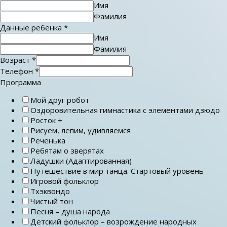
Имя
Фамилия
Данные ребенка
*
Имя
Фамилия
Возраст
*
Телефон
*
Программа
Мой друг робот
Оздоровительная гимнастика с элементами дзюдо
Росток +
Рисуем, лепим, удивляемся
Реченька
Ребятам о зверятах
Ладушки (Адаптированная)
Путешествие в мир танца. Стартовый уровень
Игровой фольклор
Тхэквондо
Чистый тон
Песня – душа народа
Детский фольклор – возрождение народных