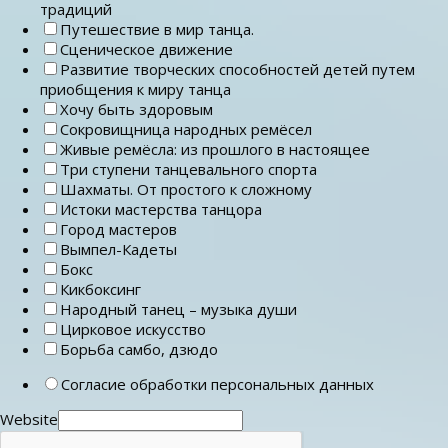
традиций
Путешествие в мир танца.
Сценическое движение
Развитие творческих способностей детей путем
приобщения к миру танца
Хочу быть здоровым
Сокровищница народных ремёсел
Живые ремёсла: из прошлого в настоящее
Три ступени танцевального спорта
Шахматы. От простого к сложному
Истоки мастерства танцора
Город мастеров
Вымпел-Кадеты
Бокс
Кикбоксинг
Народный танец – музыка души
Цирковое искусство
Борьба самбо, дзюдо
Согласие обработки персональных данных
Website