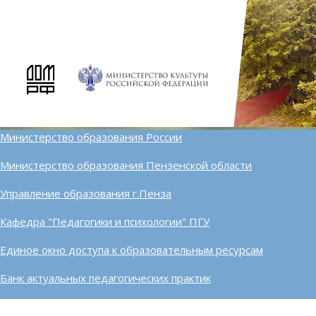
Министерство образования России
Министерство образования Пензенской области
Управление образования г.Пенза
Кафедра "Педагогики и психологии" ПГУ
Единое окно доступа к образовательным ресурсам
Банк актуальных педагогических практик