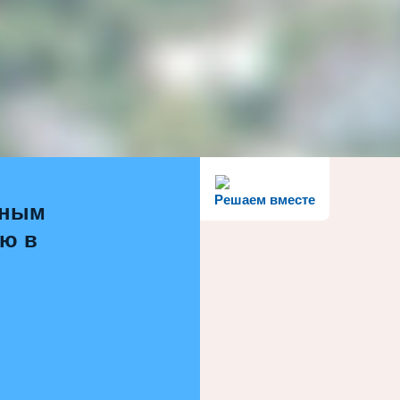
Решаем вместе
ьным
ью в