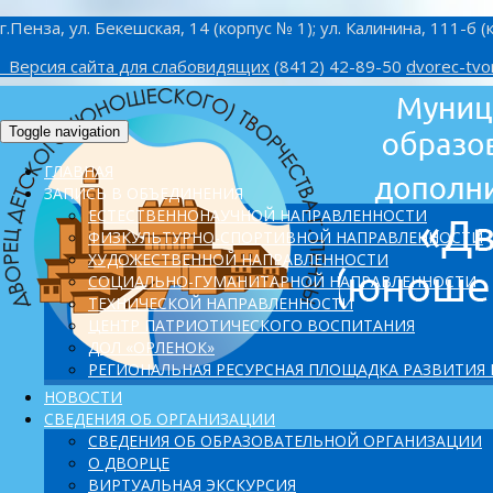
г.Пенза, ул. Бекешская, 14 (корпус № 1); ул. Калинина, 111-б (
Версия сайта для слабовидящих
(8412) 42-89-50
dvorec-tvo
Toggle navigation
ГЛАВНАЯ
ЗАПИСЬ В ОБЪЕДИНЕНИЯ
ЕСТЕСТВЕННОНАУЧНОЙ НАПРАВЛЕННОСТИ
ФИЗКУЛЬТУРНО-СПОРТИВНОЙ НАПРАВЛЕННОСТИ
ХУДОЖЕСТВЕННОЙ НАПРАВЛЕННОСТИ
СОЦИАЛЬНО-ГУМАНИТАРНОЙ НАПРАВЛЕННОСТИ
ТЕХНИЧЕСКОЙ НАПРАВЛЕННОСТИ
ЦЕНТР ПАТРИОТИЧЕСКОГО ВОСПИТАНИЯ
ДОЛ «ОРЛЕНОК»
PЕГИОНАЛЬНАЯ РЕСУРСНАЯ ПЛОЩАДКА РАЗВИТИЯ
НОВОСТИ
СВЕДЕНИЯ ОБ ОРГАНИЗАЦИИ
СВЕДЕНИЯ ОБ ОБРАЗОВАТЕЛЬНОЙ ОРГАНИЗАЦИИ
О ДВОРЦЕ
ВИРТУАЛЬНАЯ ЭКСКУРСИЯ