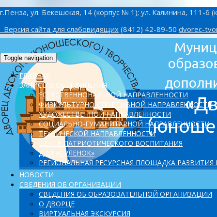
г.Пенза, ул. Бекешская, 14 (корпус № 1); ул. Калинина, 111-б (
Версия сайта для слабовидящих
(8412) 42-89-50
dvorec-tvo
Toggle navigation
ГЛАВНАЯ
ЗАПИСЬ В ОБЪЕДИНЕНИЯ
ЕСТЕСТВЕННОНАУЧНОЙ НАПРАВЛЕННОСТИ
ФИЗКУЛЬТУРНО-СПОРТИВНОЙ НАПРАВЛЕННОСТИ
ХУДОЖЕСТВЕННОЙ НАПРАВЛЕННОСТИ
СОЦИАЛЬНО-ГУМАНИТАРНОЙ НАПРАВЛЕННОСТИ
ТЕХНИЧЕСКОЙ НАПРАВЛЕННОСТИ
ЦЕНТР ПАТРИОТИЧЕСКОГО ВОСПИТАНИЯ
ДОЛ «ОРЛЕНОК»
PЕГИОНАЛЬНАЯ РЕСУРСНАЯ ПЛОЩАДКА РАЗВИТИЯ
НОВОСТИ
СВЕДЕНИЯ ОБ ОРГАНИЗАЦИИ
СВЕДЕНИЯ ОБ ОБРАЗОВАТЕЛЬНОЙ ОРГАНИЗАЦИИ
О ДВОРЦЕ
ВИРТУАЛЬНАЯ ЭКСКУРСИЯ