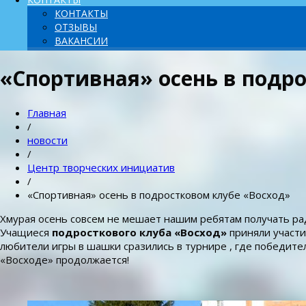
КОНТАКТЫ
ОТЗЫВЫ
ВАКАНСИИ
«Спортивная» осень в подр
Главная
/
новости
/
Центр творческих инициатив
/
«Спортивная» осень в подростковом клубе «Восход»
Хмурая осень совсем не мешает нашим ребятам получать рад
Учащиеся
подросткового клуба «Восход»
приняли участие
любители игры в шашки сразились в турнире , где победите
«Восходе» продолжается!