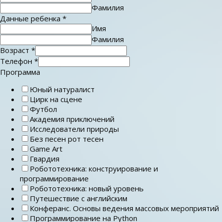
Фамилия
Данные ребенка
*
Имя
Фамилия
Возраст
*
Телефон
*
Программа
Юный натуралист
Цирк на сцене
Футбол
Академия приключений
Исследователи природы
Без песен рот тесен
Game Art
Гвардия
Робототехника: конструирование и
программирование
Робототехника: новый уровень
Путешествие с английским
Конферанс. Основы ведения массовых мероприятий
Программирование на Python