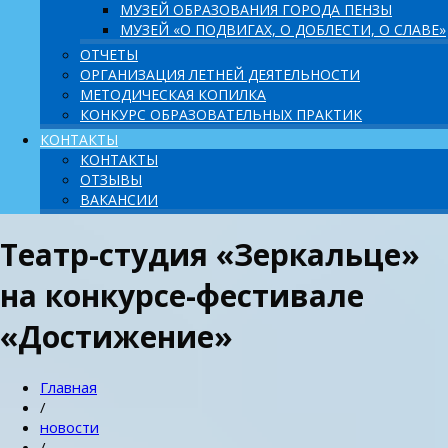
МУЗЕЙ ОБРАЗОВАНИЯ ГОРОДА ПЕНЗЫ
МУЗЕЙ «О ПОДВИГАХ, О ДОБЛЕСТИ, О СЛАВЕ»
ОТЧЕТЫ
ОРГАНИЗАЦИЯ ЛЕТНЕЙ ДЕЯТЕЛЬНОСТИ
МЕТОДИЧЕСКАЯ КОПИЛКА
КОНКУРС ОБРАЗОВАТЕЛЬНЫХ ПРАКТИК
КОНТАКТЫ
КОНТАКТЫ
ОТЗЫВЫ
ВАКАНСИИ
Театр-студия «Зеркальце»
на конкурсе-фестивале
«Достижение»
Главная
/
новости
/