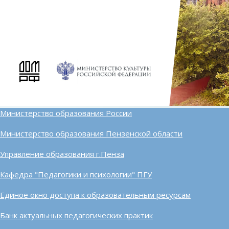
Министерство образования России
Министерство образования Пензенской области
Управление образования г.Пенза
Кафедра "Педагогики и психологии" ПГУ
Единое окно доступа к образовательным ресурсам
Банк актуальных педагогических практик