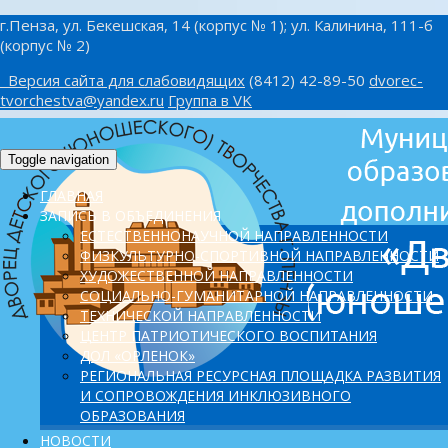
г.Пенза, ул. Бекешская, 14 (корпус № 1); ул. Калинина, 111-б
(корпус № 2)
Версия сайта для слабовидящих
(8412) 42-89-50
dvorec-
tvorchestva@yandex.ru
Группа в VK
Toggle navigation
ГЛАВНАЯ
ЗАПИСЬ В ОБЪЕДИНЕНИЯ
ЕСТЕСТВЕННОНАУЧНОЙ НАПРАВЛЕННОСТИ
ФИЗКУЛЬТУРНО-СПОРТИВНОЙ НАПРАВЛЕННОСТИ
ХУДОЖЕСТВЕННОЙ НАПРАВЛЕННОСТИ
СОЦИАЛЬНО-ГУМАНИТАРНОЙ НАПРАВЛЕННОСТИ
ТЕХНИЧЕСКОЙ НАПРАВЛЕННОСТИ
ЦЕНТР ПАТРИОТИЧЕСКОГО ВОСПИТАНИЯ
ДОЛ «ОРЛЕНОК»
PЕГИОНАЛЬНАЯ РЕСУРСНАЯ ПЛОЩАДКА РАЗВИТИЯ
И СОПРОВОЖДЕНИЯ ИНКЛЮЗИВНОГО
ОБРАЗОВАНИЯ
НОВОСТИ