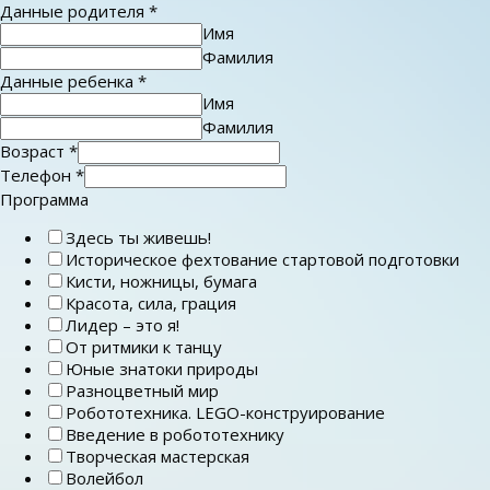
Данные родителя
*
Имя
Фамилия
Данные ребенка
*
Имя
Фамилия
Возраст
*
Телефон
*
Программа
Здесь ты живешь!
Историческое фехтование стартовой подготовки
Кисти, ножницы, бумага
Красота, сила, грация
Лидер – это я!
От ритмики к танцу
Юные знатоки природы
Разноцветный мир
Робототехника. LEGO-конструирование
Введение в робототехнику
Творческая мастерская
Волейбол