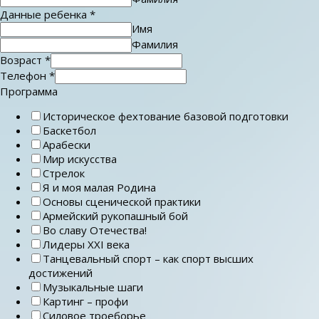
Данные ребенка
*
Имя
Фамилия
Возраст
*
Телефон
*
Программа
Историческое фехтование базовой подготовки
Баскетбол
Арабески
Мир искусства
Стрелок
Я и моя малая Родина
Основы сценической практики
Армейский рукопашный бой
Во славу Отечества!
Лидеры ХХI века
Танцевальный спорт – как спорт высших
достижений
Музыкальные шаги
Картинг – профи
Силовое троеборье