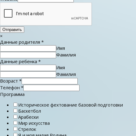
Отправить
×
Данные родителя
*
Имя
Фамилия
Данные ребенка
*
Имя
Фамилия
Возраст
*
Телефон
*
Программа
Историческое фехтование базовой подготовки
Баскетбол
Арабески
Мир искусства
Стрелок
Я и моя малая Родина