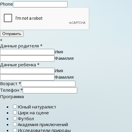
Phone
Отправить
×
Данные родителя
*
Имя
Фамилия
Данные ребенка
*
Имя
Фамилия
Возраст
*
Телефон
*
Программа
Юный натуралист
Цирк на сцене
Футбол
Академия приключений
Исследователи природы