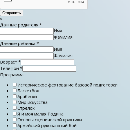
Отправить
×
Данные родителя
*
Имя
Фамилия
Данные ребенка
*
Имя
Фамилия
Возраст
*
Телефон
*
Программа
Историческое фехтование базовой подготовки
Баскетбол
Арабески
Мир искусства
Стрелок
Я и моя малая Родина
Основы сценической практики
Армейский рукопашный бой