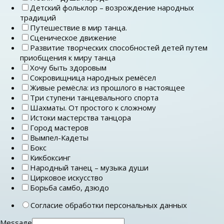
Детский фольклор – возрождение народных
традиций
Путешествие в мир танца.
Сценическое движение
Развитие творческих способностей детей путем
приобщения к миру танца
Хочу быть здоровым
Сокровищница народных ремёсел
Живые ремёсла: из прошлого в настоящее
Три ступени танцевального спорта
Шахматы. От простого к сложному
Истоки мастерства танцора
Город мастеров
Вымпел-Кадеты
Бокс
Кикбоксинг
Народный танец – музыка души
Цирковое искусство
Борьба самбо, дзюдо
Согласие обработки персональных данных
Message