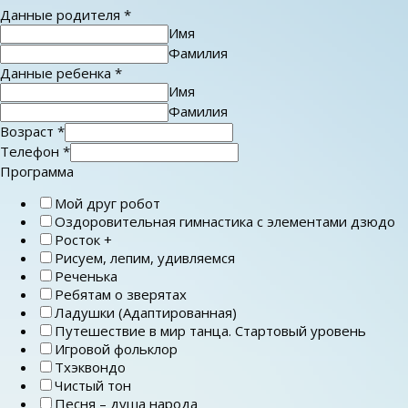
Данные родителя
*
Имя
Фамилия
Данные ребенка
*
Имя
Фамилия
Возраст
*
Телефон
*
Программа
Мой друг робот
Оздоровительная гимнастика с элементами дзюдо
Росток +
Рисуем, лепим, удивляемся
Реченька
Ребятам о зверятах
Ладушки (Адаптированная)
Путешествие в мир танца. Стартовый уровень
Игровой фольклор
Тхэквондо
Чистый тон
Песня – душа народа