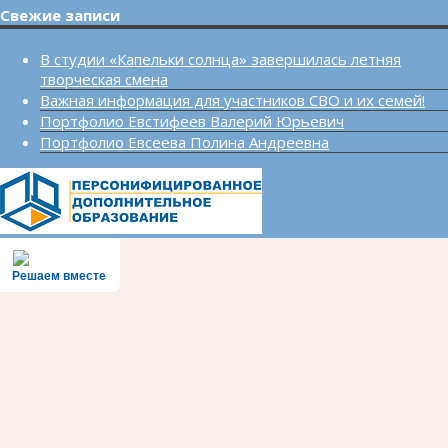
Свежие записи
В студии «Капельки солнца» завершилась летняя
творческая смена
Важная информация для участников СВО и их семей!
Портфолио Евстифеев Валерий Юрьевич
Портфолио Евсеева Полина Андреевна
Решаем вместе