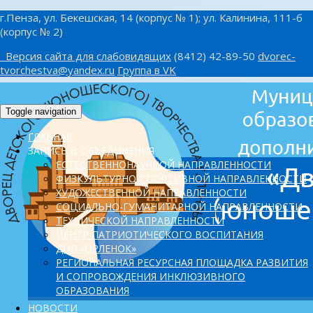
г.Пенза, ул. Бекешская, 14 (корпус № 1); ул. Калинина, 111-б
(корпус № 2)
Версия сайта для слабовидящих
(8412) 42-89-50
dvorec-
tvorchestva@yandex.ru
Группа в VK
Toggle navigation
ГЛАВНАЯ
ЗАПИСЬ В ОБЪЕДИНЕНИЯ
ЕСТЕСТВЕННОНАУЧНОЙ НАПРАВЛЕННОСТИ
ФИЗКУЛЬТУРНО-СПОРТИВНОЙ НАПРАВЛЕННОСТИ
ХУДОЖЕСТВЕННОЙ НАПРАВЛЕННОСТИ
СОЦИАЛЬНО-ГУМАНИТАРНОЙ НАПРАВЛЕННОСТИ
ТЕХНИЧЕСКОЙ НАПРАВЛЕННОСТИ
ЦЕНТР ПАТРИОТИЧЕСКОГО ВОСПИТАНИЯ
ДОЛ «ОРЛЕНОК»
PЕГИОНАЛЬНАЯ РЕСУРСНАЯ ПЛОЩАДКА РАЗВИТИЯ
И СОПРОВОЖДЕНИЯ ИНКЛЮЗИВНОГО
ОБРАЗОВАНИЯ
НОВОСТИ