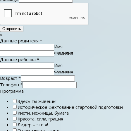
Отправить
×
Данные родителя
*
Имя
Фамилия
Данные ребенка
*
Имя
Фамилия
Возраст
*
Телефон
*
Программа
Здесь ты живешь!
Историческое фехтование стартовой подготовки
Кисти, ножницы, бумага
Красота, сила, грация
Лидер – это я!
От ритмики к танцу