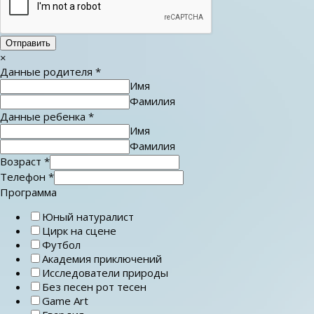
Отправить
×
Данные родителя
*
Имя
Фамилия
Данные ребенка
*
Имя
Фамилия
Возраст
*
Телефон
*
Программа
Юный натуралист
Цирк на сцене
Футбол
Академия приключений
Исследователи природы
Без песен рот тесен
Game Art