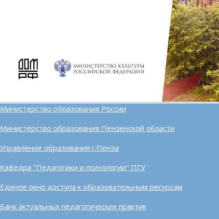
Министерство образования России
Министерство образования Пензенской области
Управление образования г.Пенза
Кафедра "Педагогики и психологии" ПГУ
Единое окно доступа к образовательным ресурсам
Банк актуальных педагогических практик