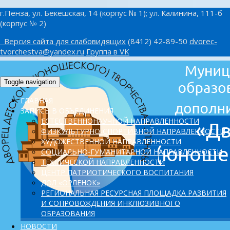
г.Пенза, ул. Бекешская, 14 (корпус № 1); ул. Калинина, 111-б
(корпус № 2)
Версия сайта для слабовидящих
(8412) 42-89-50
dvorec-
tvorchestva@yandex.ru
Группа в VK
Toggle navigation
ГЛАВНАЯ
ЗАПИСЬ В ОБЪЕДИНЕНИЯ
ЕСТЕСТВЕННОНАУЧНОЙ НАПРАВЛЕННОСТИ
ФИЗКУЛЬТУРНО-СПОРТИВНОЙ НАПРАВЛЕННОСТИ
ХУДОЖЕСТВЕННОЙ НАПРАВЛЕННОСТИ
СОЦИАЛЬНО-ГУМАНИТАРНОЙ НАПРАВЛЕННОСТИ
ТЕХНИЧЕСКОЙ НАПРАВЛЕННОСТИ
ЦЕНТР ПАТРИОТИЧЕСКОГО ВОСПИТАНИЯ
ДОЛ «ОРЛЕНОК»
PЕГИОНАЛЬНАЯ РЕСУРСНАЯ ПЛОЩАДКА РАЗВИТИЯ
И СОПРОВОЖДЕНИЯ ИНКЛЮЗИВНОГО
ОБРАЗОВАНИЯ
НОВОСТИ