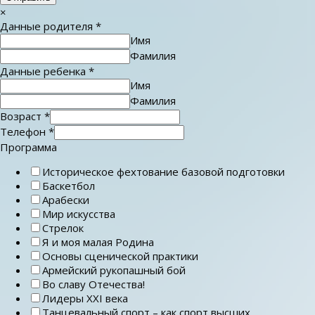
×
Данные родителя
*
Имя
Фамилия
Данные ребенка
*
Имя
Фамилия
Возраст
*
Телефон
*
Программа
Историческое фехтование базовой подготовки
Баскетбол
Арабески
Мир искусства
Стрелок
Я и моя малая Родина
Основы сценической практики
Армейский рукопашный бой
Во славу Отечества!
Лидеры ХХI века
Танцевальный спорт – как спорт высших