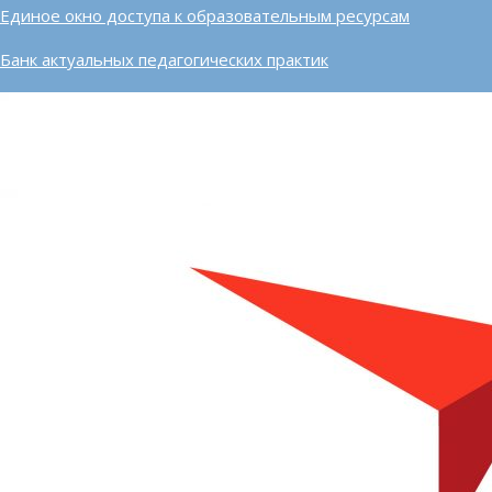
Единое окно доступа к образовательным ресурсам
Банк актуальных педагогических практик