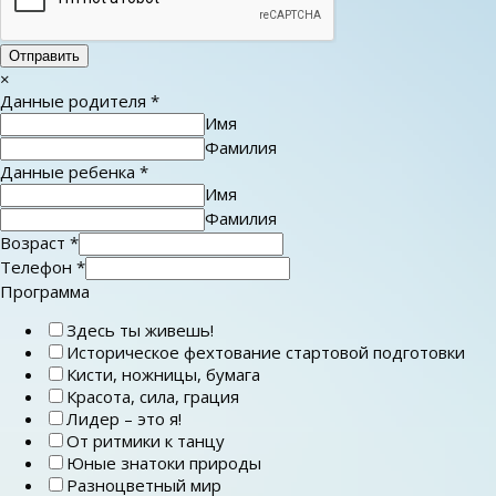
Отправить
×
Данные родителя
*
Имя
Фамилия
Данные ребенка
*
Имя
Фамилия
Возраст
*
Телефон
*
Программа
Здесь ты живешь!
Историческое фехтование стартовой подготовки
Кисти, ножницы, бумага
Красота, сила, грация
Лидер – это я!
От ритмики к танцу
Юные знатоки природы
Разноцветный мир