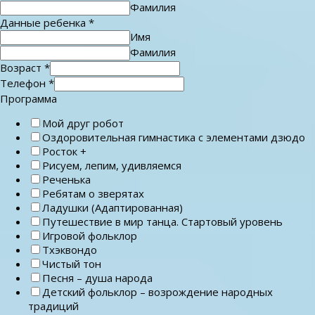
Фамилия
Данные ребенка
*
Имя
Фамилия
Возраст
*
Телефон
*
Программа
Мой друг робот
Оздоровительная гимнастика с элементами дзюдо
Росток +
Рисуем, лепим, удивляемся
Реченька
Ребятам о зверятах
Ладушки (Адаптированная)
Путешествие в мир танца. Стартовый уровень
Игровой фольклор
Тхэквондо
Чистый тон
Песня – душа народа
Детский фольклор – возрождение народных
традиций