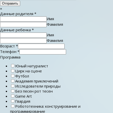
Отправить
×
Данные родителя
*
Имя
Фамилия
Данные ребенка
*
Имя
Фамилия
Возраст
*
Телефон
*
Программа
Юный натуралист
Цирк на сцене
Футбол
Академия приключений
Исследователи природы
Без песен рот тесен
Game Art
Гвардия
Робототехника: конструирование и
программирование