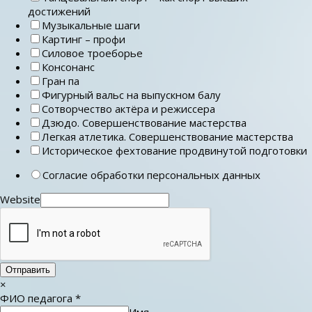
достижений
Музыкальные шаги
Картинг – профи
Силовое троеборье
Консонанс
Гран па
Фигурный вальс на выпускном балу
Сотворчество актёра и режиссера
Дзюдо. Совершенствование мастерства
Легкая атлетика. Совершенствование мастерства
Историческое фехтование продвинутой подготовки
Согласие обработки персональных данных
Website
Отправить
×
ФИО педагога
*
Имя