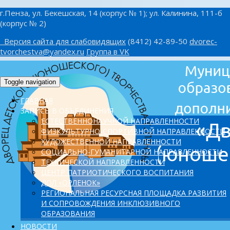
г.Пенза, ул. Бекешская, 14 (корпус № 1); ул. Калинина, 111-б
(корпус № 2)
Версия сайта для слабовидящих
(8412) 42-89-50
dvorec-
tvorchestva@yandex.ru
Группа в VK
Toggle navigation
ГЛАВНАЯ
ЗАПИСЬ В ОБЪЕДИНЕНИЯ
ЕСТЕСТВЕННОНАУЧНОЙ НАПРАВЛЕННОСТИ
ФИЗКУЛЬТУРНО-СПОРТИВНОЙ НАПРАВЛЕННОСТИ
ХУДОЖЕСТВЕННОЙ НАПРАВЛЕННОСТИ
СОЦИАЛЬНО-ГУМАНИТАРНОЙ НАПРАВЛЕННОСТИ
ТЕХНИЧЕСКОЙ НАПРАВЛЕННОСТИ
ЦЕНТР ПАТРИОТИЧЕСКОГО ВОСПИТАНИЯ
ДОЛ «ОРЛЕНОК»
PЕГИОНАЛЬНАЯ РЕСУРСНАЯ ПЛОЩАДКА РАЗВИТИЯ
И СОПРОВОЖДЕНИЯ ИНКЛЮЗИВНОГО
ОБРАЗОВАНИЯ
НОВОСТИ