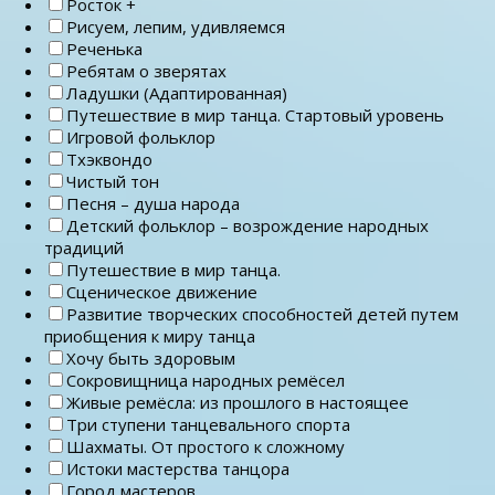
Росток +
Рисуем, лепим, удивляемся
Реченька
Ребятам о зверятах
Ладушки (Адаптированная)
Путешествие в мир танца. Стартовый уровень
Игровой фольклор
Тхэквондо
Чистый тон
Песня – душа народа
Детский фольклор – возрождение народных
традиций
Путешествие в мир танца.
Сценическое движение
Развитие творческих способностей детей путем
приобщения к миру танца
Хочу быть здоровым
Сокровищница народных ремёсел
Живые ремёсла: из прошлого в настоящее
Три ступени танцевального спорта
Шахматы. От простого к сложному
Истоки мастерства танцора
Город мастеров