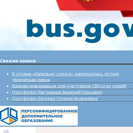
Свежие записи
В студии «Капельки солнца» завершилась летняя
творческая смена
Важная информация для участников СВО и их семей!
Портфолио Евстифеев Валерий Юрьевич
Портфолио Евсеева Полина Андреевна