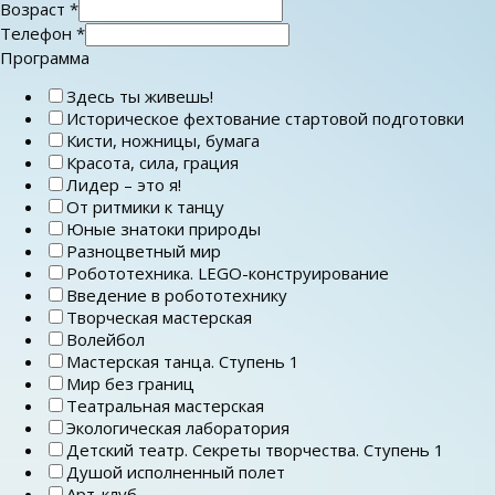
Возраст
*
Телефон
*
Программа
Здесь ты живешь!
Историческое фехтование стартовой подготовки
Кисти, ножницы, бумага
Красота, сила, грация
Лидер – это я!
От ритмики к танцу
Юные знатоки природы
Разноцветный мир
Робототехника. LEGO-конструирование
Введение в робототехнику
Творческая мастерская
Волейбол
Мастерская танца. Ступень 1
Мир без границ
Театральная мастерская
Экологическая лаборатория
Детский театр. Секреты творчества. Ступень 1
Душой исполненный полет
Арт-клуб