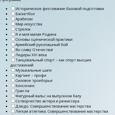
Историческое фехтование базовой подготовки
Баскетбол
Арабески
Мир искусства
Стрелок
Я и моя малая Родина
Основы сценической практики
Армейский рукопашный бой
Во славу Отечества!
Лидеры ХХI века
Танцевальный спорт – как спорт высших
достижений
Музыкальные шаги
Картинг – профи
Силовое троеборье
Консонанс
Гран па
Фигурный вальс на выпускном балу
Сотворчество актёра и режиссера
Дзюдо. Совершенствование мастерства
Легкая атлетика. Совершенствование мастерства