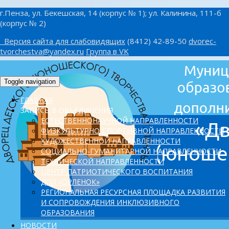
г.Пенза, ул. Бекешская, 14 (корпус № 1); ул. Калинина, 111-б
(корпус № 2)
Версия сайта для слабовидящих
(8412) 42-89-50
dvorec-
tvorchestva@yandex.ru
Группа в VK
Toggle navigation
ГЛАВНАЯ
ЗАПИСЬ В ОБЪЕДИНЕНИЯ
ЕСТЕСТВЕННОНАУЧНОЙ НАПРАВЛЕННОСТИ
ФИЗКУЛЬТУРНО-СПОРТИВНОЙ НАПРАВЛЕННОСТИ
ХУДОЖЕСТВЕННОЙ НАПРАВЛЕННОСТИ
СОЦИАЛЬНО-ГУМАНИТАРНОЙ НАПРАВЛЕННОСТИ
ТЕХНИЧЕСКОЙ НАПРАВЛЕННОСТИ
ЦЕНТР ПАТРИОТИЧЕСКОГО ВОСПИТАНИЯ
ДОЛ «ОРЛЕНОК»
PЕГИОНАЛЬНАЯ РЕСУРСНАЯ ПЛОЩАДКА РАЗВИТИЯ
И СОПРОВОЖДЕНИЯ ИНКЛЮЗИВНОГО
ОБРАЗОВАНИЯ
НОВОСТИ