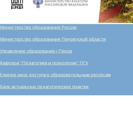
Министерство образования России
Министерство образования Пензенской области
Управление образования г.Пенза
Кафедра "Педагогики и психологии" ПГУ
Единое окно доступа к образовательным ресурсам
Банк актуальных педагогических практик