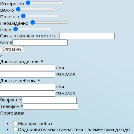
Интересно
Важно
Полезно
Неожиданно
Ново
Считаю важным отметить...
Name
Отправить
×
Данные родителя
*
Имя
Фамилия
Данные ребенка
*
Имя
Фамилия
Возраст
*
Телефон
*
Программа
Мой друг робот
Оздоровительная гимнастика с элементами дзюдо