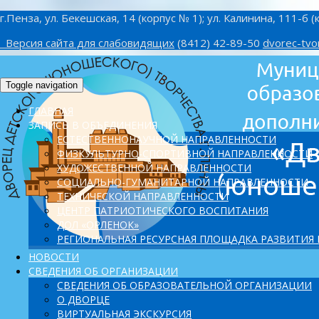
г.Пенза, ул. Бекешская, 14 (корпус № 1); ул. Калинина, 111-б (
Версия сайта для слабовидящих
(8412) 42-89-50
dvorec-tvo
Toggle navigation
ГЛАВНАЯ
ЗАПИСЬ В ОБЪЕДИНЕНИЯ
ЕСТЕСТВЕННОНАУЧНОЙ НАПРАВЛЕННОСТИ
ФИЗКУЛЬТУРНО-СПОРТИВНОЙ НАПРАВЛЕННОСТИ
ХУДОЖЕСТВЕННОЙ НАПРАВЛЕННОСТИ
СОЦИАЛЬНО-ГУМАНИТАРНОЙ НАПРАВЛЕННОСТИ
ТЕХНИЧЕСКОЙ НАПРАВЛЕННОСТИ
ЦЕНТР ПАТРИОТИЧЕСКОГО ВОСПИТАНИЯ
ДОЛ «ОРЛЕНОК»
PЕГИОНАЛЬНАЯ РЕСУРСНАЯ ПЛОЩАДКА РАЗВИТИЯ
НОВОСТИ
СВЕДЕНИЯ ОБ ОРГАНИЗАЦИИ
СВЕДЕНИЯ ОБ ОБРАЗОВАТЕЛЬНОЙ ОРГАНИЗАЦИИ
О ДВОРЦЕ
ВИРТУАЛЬНАЯ ЭКСКУРСИЯ