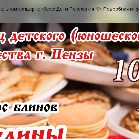
рительном концерте «SuperДети Поколения М» Подробная и