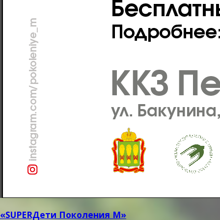
«SUPERДети Поколения М»