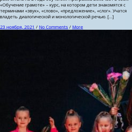
«Обучение грамоте» – курс, на котором дети знакомятся с
терминами «звук», «слово», «предложение», «слог». Учатся
владеть диалогической и монологической речью. […]
23 ноября, 2021
/
No Comments
/
More