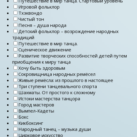
Путешествие в мир танца. Стартовый уровень
Игровой фольклор
Тхэквондо
Чистый тон
Песня – душа народа
Детский фольклор – возрождение народных
традиций
Путешествие в мир танца.
Сценическое движение
Развитие творческих способностей детей путем
приобщения к миру танца
Хочу быть здоровым
Сокровищница народных ремёсел
Живые ремёсла: из прошлого в настоящее
Три ступени танцевального спорта
Шахматы. От простого к сложному
Истоки мастерства танцора
Город мастеров
Вымпел-Кадеты
Бокс
Кикбоксинг
Народный танец – музыка души
Цирковое искусство