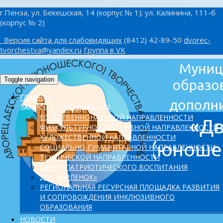
г.Пенза, ул. Бекешская, 14 (корпус № 1); ул. Калинина, 111-б
(корпус № 2)
Версия сайта для слабовидящих
(8412) 42-89-50
dvorec-
tvorchestva@yandex.ru
Группа в VK
Toggle navigation
ГЛАВНАЯ
ЗАПИСЬ В ОБЪЕДИНЕНИЯ
ЕСТЕСТВЕННОНАУЧНОЙ НАПРАВЛЕННОСТИ
ФИЗКУЛЬТУРНО-СПОРТИВНОЙ НАПРАВЛЕННОСТИ
ХУДОЖЕСТВЕННОЙ НАПРАВЛЕННОСТИ
СОЦИАЛЬНО-ГУМАНИТАРНОЙ НАПРАВЛЕННОСТИ
ТЕХНИЧЕСКОЙ НАПРАВЛЕННОСТИ
ЦЕНТР ПАТРИОТИЧЕСКОГО ВОСПИТАНИЯ
ДОЛ «ОРЛЕНОК»
PЕГИОНАЛЬНАЯ РЕСУРСНАЯ ПЛОЩАДКА РАЗВИТИЯ
И СОПРОВОЖДЕНИЯ ИНКЛЮЗИВНОГО
ОБРАЗОВАНИЯ
НОВОСТИ