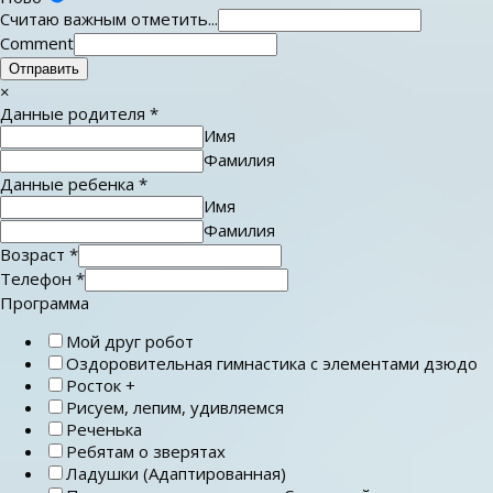
Считаю важным отметить...
Comment
Отправить
×
Данные родителя
*
Имя
Фамилия
Данные ребенка
*
Имя
Фамилия
Возраст
*
Телефон
*
Программа
Мой друг робот
Оздоровительная гимнастика с элементами дзюдо
Росток +
Рисуем, лепим, удивляемся
Реченька
Ребятам о зверятах
Ладушки (Адаптированная)