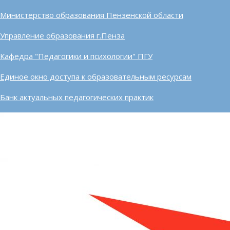
Министерство образования Пензенской области
Управление образования г.Пенза
Кафедра "Педагогики и психологии" ПГУ
Единое окно доступа к образовательным ресурсам
Банк актуальных педагогических практик