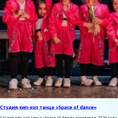
Студия хип-хоп танца «Space of dance»
Студия хип-хоп танца «Space of dance» основана в 2020 году.