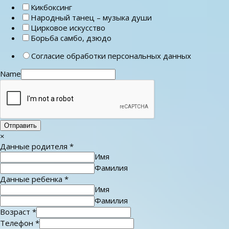
Кикбоксинг
Народный танец – музыка души
Цирковое искусство
Борьба самбо, дзюдо
Согласие обработки персональных данных
Name
Отправить
×
Данные родителя
*
Имя
Фамилия
Данные ребенка
*
Имя
Фамилия
Возраст
*
Телефон
*