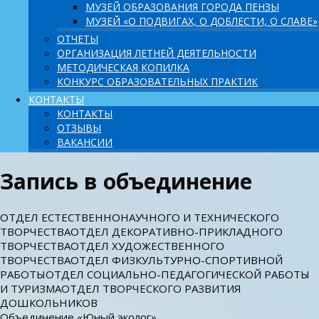
МУЗЕЙ ОБРАЗОВАНИЯ ГОРОДА ПЕНЗЫ
МУЗЕЙ «О ПОДВИГАХ, О ДОБЛЕСТИ, О СЛАВЕ»
ОТЧЕТЫ
ОРГАНИЗАЦИЯ ЛЕТНЕЙ ДЕЯТЕЛЬНОСТИ
МЕТОДИЧЕСКАЯ КОПИЛКА
КОНКУРС ОБРАЗОВАТЕЛЬНЫХ ПРАКТИК
КОНТАКТЫ
КОНТАКТЫ
ОТЗЫВЫ
ВАКАНСИИ
Запись в объединение
ОТДЕЛ ЕСТЕСТВЕННОНАУЧНОГО И ТЕХНИЧЕСКОГО
ТВОРЧЕСТВА
ОТДЕЛ ДЕКОРАТИВНО-ПРИКЛАДНОГО
ТВОРЧЕСТВА
ОТДЕЛ ХУДОЖЕСТВЕННОГО
ТВОРЧЕСТВА
ОТДЕЛ ФИЗКУЛЬТУРНО-СПОРТИВНОЙ
РАБОТЫ
ОТДЕЛ СОЦИАЛЬНО-ПЕДАГОГИЧЕСКОЙ РАБОТЫ
И ТУРИЗМА
ОТДЕЛ ТВОРЧЕСКОГО РАЗВИТИЯ
ДОШКОЛЬНИКОВ
Объединение «Юный эколог»