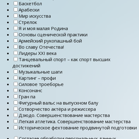
Баскетбол
Арабески
Мир искусства
Стрелок
Я и моя малая Родина
Основы сценической практики
Армейский рукопашный бой
Во славу Отечества!
Лидеры ХХI века
Танцевальный спорт – как спорт высших
достижений
Музыкальные шаги
Картинг – профи
Силовое троеборье
Консонанс
Гран па
Фигурный вальс на выпускном балу
Сотворчество актёра и режиссера
Дзюдо. Совершенствование мастерства
Легкая атлетика. Совершенствование мастерства
Историческое фехтование продвинутой подготовки
Согласие обработки персональных данных