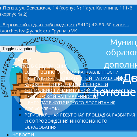
г.Пенза, ул. Бекешская, 14 (корпус № 1); ул. Калинина, 111-б
(корпус № 2)
Версия сайта для слабовидящих
(8412) 42-89-50
dvorec-
tvorchestva@yandex.ru
Группа в VK
Toggle navigation
ГЛАВНАЯ
ЗАПИСЬ В ОБЪЕДИНЕНИЯ
ЕСТЕСТВЕННОНАУЧНОЙ НАПРАВЛЕННОСТИ
ФИЗКУЛЬТУРНО-СПОРТИВНОЙ НАПРАВЛЕННОСТИ
ХУДОЖЕСТВЕННОЙ НАПРАВЛЕННОСТИ
СОЦИАЛЬНО-ГУМАНИТАРНОЙ НАПРАВЛЕННОСТИ
ТЕХНИЧЕСКОЙ НАПРАВЛЕННОСТИ
ЦЕНТР ПАТРИОТИЧЕСКОГО ВОСПИТАНИЯ
ДОЛ «ОРЛЕНОК»
PЕГИОНАЛЬНАЯ РЕСУРСНАЯ ПЛОЩАДКА РАЗВИТИЯ
И СОПРОВОЖДЕНИЯ ИНКЛЮЗИВНОГО
ОБРАЗОВАНИЯ
НОВОСТИ