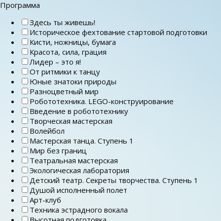
Программа
Здесь ты живешь!
Историческое фехтование стартовой подготовки
Кисти, ножницы, бумага
Красота, сила, грация
Лидер – это я!
От ритмики к танцу
Юные знатоки природы
Разноцветный мир
Робототехника. LEGO-конструирование
Введение в робототехнику
Творческая мастерская
Волейбол
Мастерская танца. Ступень 1
Мир без границ
Театральная мастерская
Экологическая лаборатория
Детский театр. Секреты творчества. Ступень 1
Душой исполненный полет
Арт-клуб
Техника эстрадного вокала
Высотная подготовка