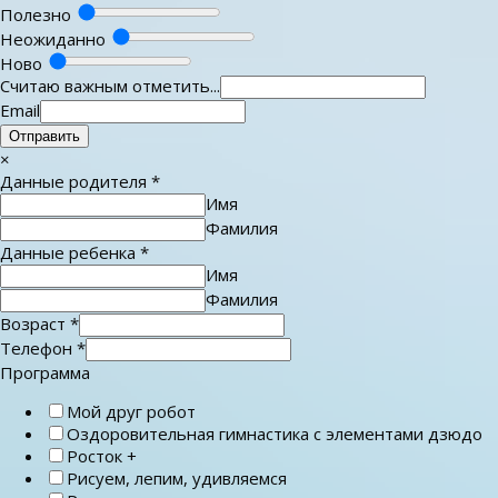
Полезно
Неожиданно
Ново
Считаю важным отметить...
Email
Отправить
×
Данные родителя
*
Имя
Фамилия
Данные ребенка
*
Имя
Фамилия
Возраст
*
Телефон
*
Программа
Мой друг робот
Оздоровительная гимнастика с элементами дзюдо
Росток +
Рисуем, лепим, удивляемся