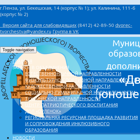
г.Пенза, ул. Бекешская, 14 (корпус № 1); ул. Калинина, 111-б
(корпус № 2)
Версия сайта для слабовидящих
(8412) 42-89-50
dvorec-
tvorchestva@yandex.ru
Группа в VK
Toggle navigation
ГЛАВНАЯ
ЗАПИСЬ В ОБЪЕДИНЕНИЯ
ЕСТЕСТВЕННОНАУЧНОЙ НАПРАВЛЕННОСТИ
ФИЗКУЛЬТУРНО-СПОРТИВНОЙ НАПРАВЛЕННОСТИ
ХУДОЖЕСТВЕННОЙ НАПРАВЛЕННОСТИ
СОЦИАЛЬНО-ГУМАНИТАРНОЙ НАПРАВЛЕННОСТИ
ТЕХНИЧЕСКОЙ НАПРАВЛЕННОСТИ
ЦЕНТР ПАТРИОТИЧЕСКОГО ВОСПИТАНИЯ
ДОЛ «ОРЛЕНОК»
PЕГИОНАЛЬНАЯ РЕСУРСНАЯ ПЛОЩАДКА РАЗВИТИЯ
И СОПРОВОЖДЕНИЯ ИНКЛЮЗИВНОГО
ОБРАЗОВАНИЯ
НОВОСТИ