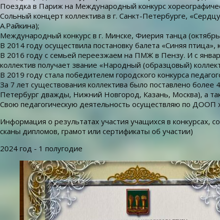
Поездка в Париж на Международный конкурс хореографически
Сольный концерт коллектива в г. Санкт-Петербурге, «Сердц
А.Райкина);
Международный конкурс в г. Минске, Фиерия танца (октябрь 2
В 2014 году осуществила постановку балета «Синяя птица»,
В 2016 году с семьей переезжаем на ПМЖ в Пензу. И с янва
коллектив получает звание «Народный (образцовый) коллек
В 2019 году стала победителем городского конкурса педаго
За 7 лет существования коллектива было поставлено более 
Петербург дважды, Нижний Новгород, Казань, Москва), а так
Свою педагогическую деятельность осуществляю по ДООП ху
Информация о результатах участия учащихся в конкурсах, с
сканы дипломов, грамот или сертификаты об участии)
2024 год - 1 полугодие