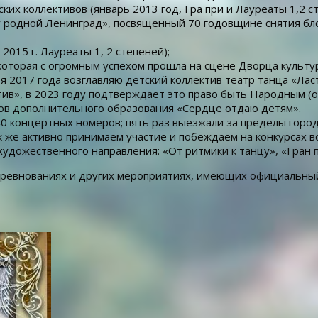
х коллективов (январь 2013 год, Гра при и Лауреаты 1,2 ст
у родной Ленинград», посвященный 70 годовщине снятия бло
015 г. Лауреаты 1, 2 степеней);
 которая с огромным успехом прошла на сцене Дворца культу
ря 2017 года возглавляю детский коллектив театр танца «Ла
тив», в 2023 году подтверждает это право быть Народным (
гов дополнительного образования «Сердце отдаю детям».
40 концертных номеров; пять раз выезжали за пределы горо
 же активно принимаем участие и побеждаем на конкурсах вс
дожественного направления: «От ритмики к танцу», «Гран п
оревнованиях и других мероприятиях, имеющих официальный 