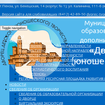
г.Пенза, ул. Бекешская, 14 (корпус № 1); ул. Калинина, 111-б (
Версия сайта для слабовидящих
(8412) 42-89-50
dvorec-tvo
Toggle navigation
ГЛАВНАЯ
ЗАПИСЬ В ОБЪЕДИНЕНИЯ
ЕСТЕСТВЕННОНАУЧНОЙ НАПРАВЛЕННОСТИ
ФИЗКУЛЬТУРНО-СПОРТИВНОЙ НАПРАВЛЕННОСТИ
ХУДОЖЕСТВЕННОЙ НАПРАВЛЕННОСТИ
СОЦИАЛЬНО-ГУМАНИТАРНОЙ НАПРАВЛЕННОСТИ
ТЕХНИЧЕСКОЙ НАПРАВЛЕННОСТИ
ЦЕНТР ПАТРИОТИЧЕСКОГО ВОСПИТАНИЯ
ДОЛ «ОРЛЕНОК»
PЕГИОНАЛЬНАЯ РЕСУРСНАЯ ПЛОЩАДКА РАЗВИТИЯ
НОВОСТИ
СВЕДЕНИЯ ОБ ОРГАНИЗАЦИИ
СВЕДЕНИЯ ОБ ОБРАЗОВАТЕЛЬНОЙ ОРГАНИЗАЦИИ
О ДВОРЦЕ
ВИРТУАЛЬНАЯ ЭКСКУРСИЯ