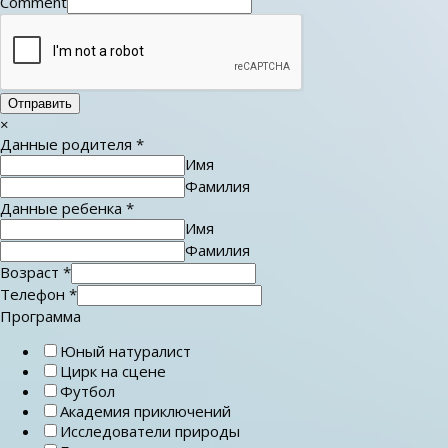
Comment
Отправить
×
Данные родителя
*
Имя
Фамилия
Данные ребенка
*
Имя
Фамилия
Возраст
*
Телефон
*
Программа
Юный натуралист
Цирк на сцене
Футбол
Академия приключений
Исследователи природы