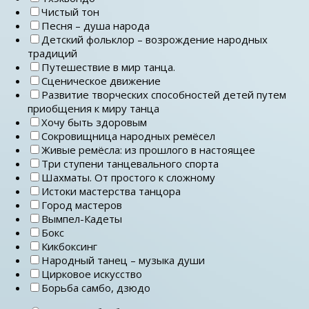
Чистый тон
Песня – душа народа
Детский фольклор – возрождение народных
традиций
Путешествие в мир танца.
Сценическое движение
Развитие творческих способностей детей путем
приобщения к миру танца
Хочу быть здоровым
Сокровищница народных ремёсел
Живые ремёсла: из прошлого в настоящее
Три ступени танцевального спорта
Шахматы. От простого к сложному
Истоки мастерства танцора
Город мастеров
Вымпел-Кадеты
Бокс
Кикбоксинг
Народный танец – музыка души
Цирковое искусство
Борьба самбо, дзюдо