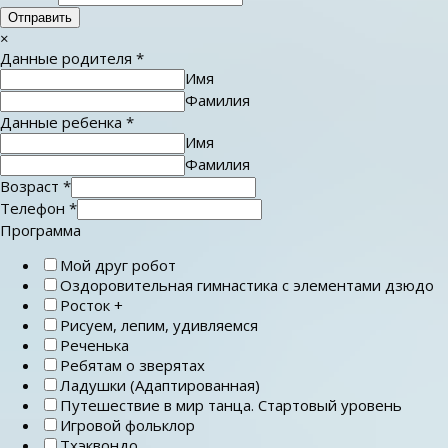
Отправить
×
Данные родителя
*
Имя
Фамилия
Данные ребенка
*
Имя
Фамилия
Возраст
*
Телефон
*
Программа
Мой друг робот
Оздоровительная гимнастика с элементами дзюдо
Росток +
Рисуем, лепим, удивляемся
Реченька
Ребятам о зверятах
Ладушки (Адаптированная)
Путешествие в мир танца. Стартовый уровень
Игровой фольклор
Тхэквондо