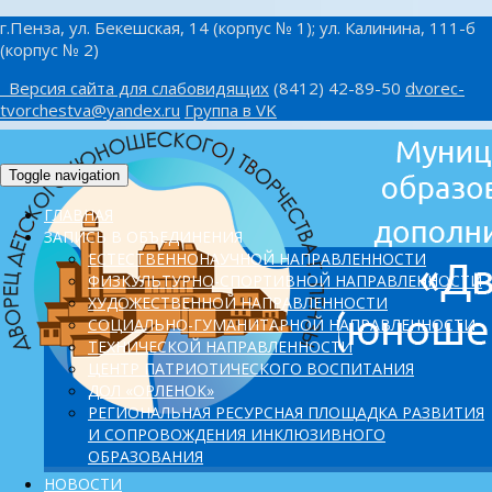
г.Пенза, ул. Бекешская, 14 (корпус № 1); ул. Калинина, 111-б
(корпус № 2)
Версия сайта для слабовидящих
(8412) 42-89-50
dvorec-
tvorchestva@yandex.ru
Группа в VK
Toggle navigation
ГЛАВНАЯ
ЗАПИСЬ В ОБЪЕДИНЕНИЯ
ЕСТЕСТВЕННОНАУЧНОЙ НАПРАВЛЕННОСТИ
ФИЗКУЛЬТУРНО-СПОРТИВНОЙ НАПРАВЛЕННОСТИ
ХУДОЖЕСТВЕННОЙ НАПРАВЛЕННОСТИ
СОЦИАЛЬНО-ГУМАНИТАРНОЙ НАПРАВЛЕННОСТИ
ТЕХНИЧЕСКОЙ НАПРАВЛЕННОСТИ
ЦЕНТР ПАТРИОТИЧЕСКОГО ВОСПИТАНИЯ
ДОЛ «ОРЛЕНОК»
PЕГИОНАЛЬНАЯ РЕСУРСНАЯ ПЛОЩАДКА РАЗВИТИЯ
И СОПРОВОЖДЕНИЯ ИНКЛЮЗИВНОГО
ОБРАЗОВАНИЯ
НОВОСТИ