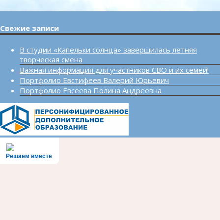
Свежие записи
В студии «Капельки солнца» завершилась летняя
творческая смена
Важная информация для участников СВО и их семей!
Портфолио Евстифеев Валерий Юрьевич
Портфолио Евсеева Полина Андреевна
Решаем вместе