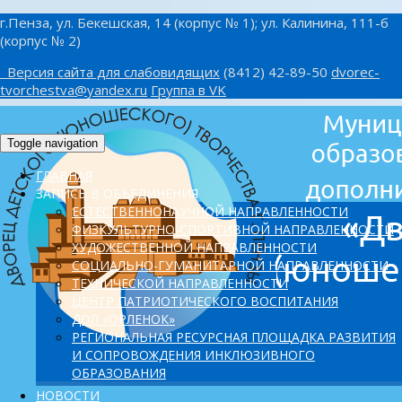
г.Пенза, ул. Бекешская, 14 (корпус № 1); ул. Калинина, 111-б
(корпус № 2)
Версия сайта для слабовидящих
(8412) 42-89-50
dvorec-
tvorchestva@yandex.ru
Группа в VK
Toggle navigation
ГЛАВНАЯ
ЗАПИСЬ В ОБЪЕДИНЕНИЯ
ЕСТЕСТВЕННОНАУЧНОЙ НАПРАВЛЕННОСТИ
ФИЗКУЛЬТУРНО-СПОРТИВНОЙ НАПРАВЛЕННОСТИ
ХУДОЖЕСТВЕННОЙ НАПРАВЛЕННОСТИ
СОЦИАЛЬНО-ГУМАНИТАРНОЙ НАПРАВЛЕННОСТИ
ТЕХНИЧЕСКОЙ НАПРАВЛЕННОСТИ
ЦЕНТР ПАТРИОТИЧЕСКОГО ВОСПИТАНИЯ
ДОЛ «ОРЛЕНОК»
PЕГИОНАЛЬНАЯ РЕСУРСНАЯ ПЛОЩАДКА РАЗВИТИЯ
И СОПРОВОЖДЕНИЯ ИНКЛЮЗИВНОГО
ОБРАЗОВАНИЯ
НОВОСТИ