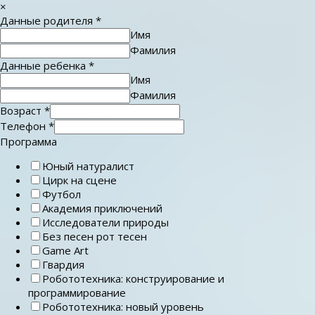
×
Данные родителя
*
Имя
Фамилия
Данные ребенка
*
Имя
Фамилия
Возраст
*
Телефон
*
Программа
Юный натуралист
Цирк на сцене
Футбол
Академия приключений
Исследователи природы
Без песен рот тесен
Game Art
Гвардия
Робототехника: конструирование и
программирование
Робототехника: новый уровень