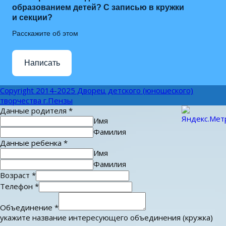
образованием детей? С записью в кружки
и секции?
Расскажите об этом
Написать
Copyright 2014-2025 Дворец детского (юношеского)
творчества г.Пензы
Данные родителя
*
Имя
Фамилия
Данные ребенка
*
Имя
Фамилия
Возраст
*
Телефон
*
Объединение
*
укажите название интересующего объединения (кружка)