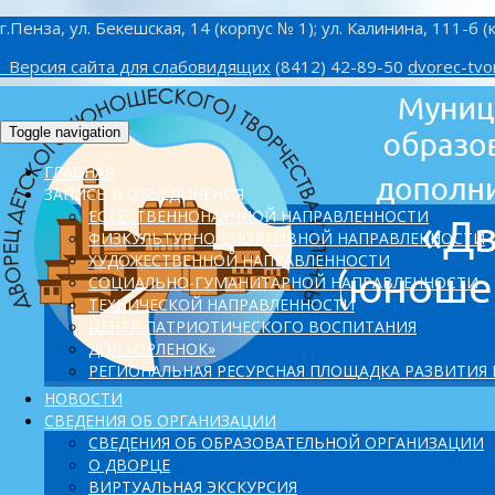
г.Пенза, ул. Бекешская, 14 (корпус № 1); ул. Калинина, 111-б (
Версия сайта для слабовидящих
(8412) 42-89-50
dvorec-tvo
Toggle navigation
ГЛАВНАЯ
ЗАПИСЬ В ОБЪЕДИНЕНИЯ
ЕСТЕСТВЕННОНАУЧНОЙ НАПРАВЛЕННОСТИ
ФИЗКУЛЬТУРНО-СПОРТИВНОЙ НАПРАВЛЕННОСТИ
ХУДОЖЕСТВЕННОЙ НАПРАВЛЕННОСТИ
СОЦИАЛЬНО-ГУМАНИТАРНОЙ НАПРАВЛЕННОСТИ
ТЕХНИЧЕСКОЙ НАПРАВЛЕННОСТИ
ЦЕНТР ПАТРИОТИЧЕСКОГО ВОСПИТАНИЯ
ДОЛ «ОРЛЕНОК»
PЕГИОНАЛЬНАЯ РЕСУРСНАЯ ПЛОЩАДКА РАЗВИТИЯ
НОВОСТИ
СВЕДЕНИЯ ОБ ОРГАНИЗАЦИИ
СВЕДЕНИЯ ОБ ОБРАЗОВАТЕЛЬНОЙ ОРГАНИЗАЦИИ
О ДВОРЦЕ
ВИРТУАЛЬНАЯ ЭКСКУРСИЯ