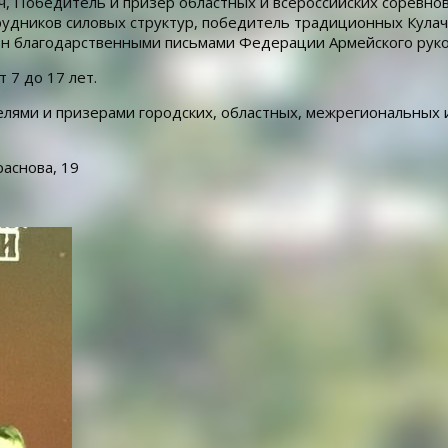
, Победитель и призер областных и всероссийских соревно
удников силовых структур, победитель традиционных Кулач
ен благодарственными письмами Федерации Армейского руко
 7 до 17 лет.
ями и призерами городских, областных, межрегиональных и
раснова, 19