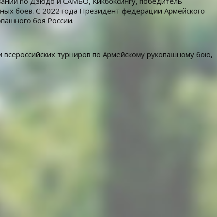
ваний по Дзюдо и САМБО, Кикбоксингу, победитель
ных боев. С 2022 года Президент федерации Армейского
пашного боя России.
 всероссийских турниров по Армейскому рукопашному бою,