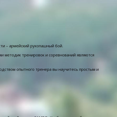
ти – армейский рукопашный бой.
ами методик тренировок и соревнований являются
одством опытного тренера вы научитесь простым и