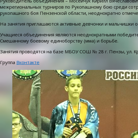
Руководитель объединения – Мосейчук Кирилл Вячеславович
межрегиональных турниров по Рукопашному бою среди сотр
рукопашного боя Пензенской области, неоднократно отмеч
На занятия приглашаются активные девчонки и мальчишки от
Учащиеся объединения являются неоднократными победител
Смешанному боевому единоборству (мма) и борьбе.
Занятия проводятся на базе МБОУ СОШ № 28 г. Пензы, ул. К
Группа
Вконтакте