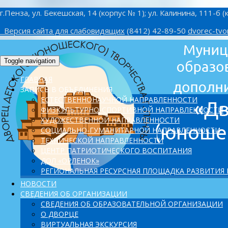
г.Пенза, ул. Бекешская, 14 (корпус № 1); ул. Калинина, 111-б (
Версия сайта для слабовидящих
(8412) 42-89-50
dvorec-tvo
Toggle navigation
ГЛАВНАЯ
ЗАПИСЬ В ОБЪЕДИНЕНИЯ
ЕСТЕСТВЕННОНАУЧНОЙ НАПРАВЛЕННОСТИ
ФИЗКУЛЬТУРНО-СПОРТИВНОЙ НАПРАВЛЕННОСТИ
ХУДОЖЕСТВЕННОЙ НАПРАВЛЕННОСТИ
СОЦИАЛЬНО-ГУМАНИТАРНОЙ НАПРАВЛЕННОСТИ
ТЕХНИЧЕСКОЙ НАПРАВЛЕННОСТИ
ЦЕНТР ПАТРИОТИЧЕСКОГО ВОСПИТАНИЯ
ДОЛ «ОРЛЕНОК»
PЕГИОНАЛЬНАЯ РЕСУРСНАЯ ПЛОЩАДКА РАЗВИТИЯ
НОВОСТИ
СВЕДЕНИЯ ОБ ОРГАНИЗАЦИИ
СВЕДЕНИЯ ОБ ОБРАЗОВАТЕЛЬНОЙ ОРГАНИЗАЦИИ
О ДВОРЦЕ
ВИРТУАЛЬНАЯ ЭКСКУРСИЯ