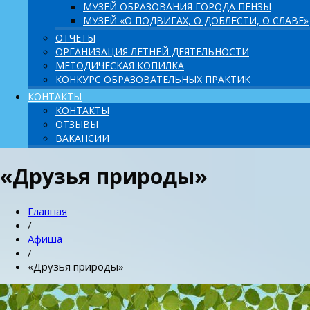
МУЗЕЙ ОБРАЗОВАНИЯ ГОРОДА ПЕНЗЫ
МУЗЕЙ «О ПОДВИГАХ, О ДОБЛЕСТИ, О СЛАВЕ»
ОТЧЕТЫ
ОРГАНИЗАЦИЯ ЛЕТНЕЙ ДЕЯТЕЛЬНОСТИ
МЕТОДИЧЕСКАЯ КОПИЛКА
КОНКУРС ОБРАЗОВАТЕЛЬНЫХ ПРАКТИК
КОНТАКТЫ
КОНТАКТЫ
ОТЗЫВЫ
ВАКАНСИИ
«Друзья природы»
Главная
/
Афиша
/
«Друзья природы»