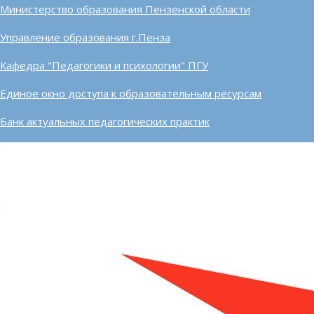
Министерство образования Пензенской области
Управление образования г.Пенза
Кафедра "Педагогики и психологии" ПГУ
Единое окно доступа к образовательным ресурсам
Банк актуальных педагогических практик