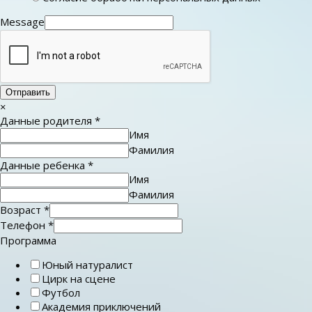
Message
Отправить
×
Данные родителя
*
Имя
Фамилия
Данные ребенка
*
Имя
Фамилия
Возраст
*
Телефон
*
Программа
Юный натуралист
Цирк на сцене
Футбол
Академия приключений