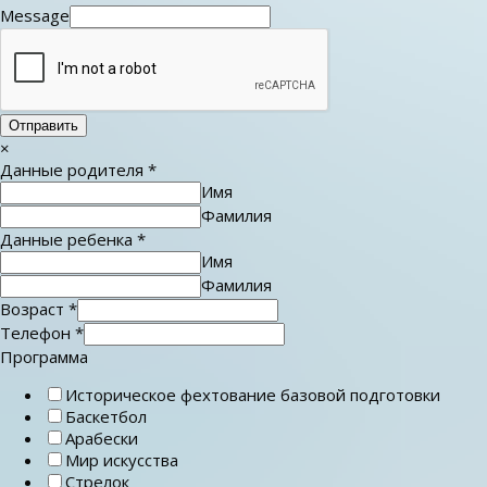
Message
Отправить
×
Данные родителя
*
Имя
Фамилия
Данные ребенка
*
Имя
Фамилия
Возраст
*
Телефон
*
Программа
Историческое фехтование базовой подготовки
Баскетбол
Арабески
Мир искусства
Стрелок