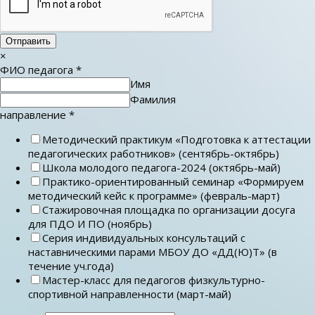
Отправить
×
ФИО педагога
*
Имя
Фамилия
направление
*
Методический практикум «Подготовка к аттестации
педагогических работников» (сентябрь-октябрь)
Школа молодого педагога-2024 (октябрь-май)
Практико-ориентированный семинар «Формируем
методический кейс к программе» (февраль-март)
Стажировочная площадка по организации досуга
для ПДО И ПО (ноябрь)
Серия индивидуальных консультаций с
наставническими парами МБОУ ДО «ДД(Ю)Т» (в
течение уч.года)
Мастер-класс для педагогов физкультурно-
спортивной направленности (март-май)