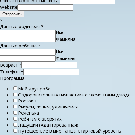
Считаю важным отметить...
Website
Отправить
×
Данные родителя
*
Имя
Фамилия
Данные ребенка
*
Имя
Фамилия
Возраст
*
Телефон
*
Программа
Мой друг робот
Оздоровительная гимнастика с элементами дзюдо
Росток +
Рисуем, лепим, удивляемся
Реченька
Ребятам о зверятах
Ладушки (Адаптированная)
Путешествие в мир танца. Стартовый уровень