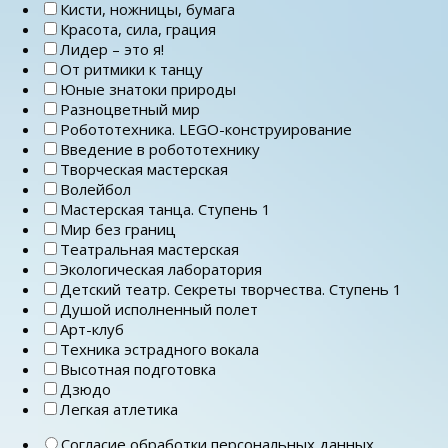
Кисти, ножницы, бумага
Красота, сила, грация
Лидер – это я!
От ритмики к танцу
Юные знатоки природы
Разноцветный мир
Робототехника. LEGO-конструирование
Введение в робототехнику
Творческая мастерская
Волейбол
Мастерская танца. Ступень 1
Мир без границ
Театральная мастерская
Экологическая лаборатория
Детский театр. Секреты творчества. Ступень 1
Душой исполненный полет
Арт-клуб
Техника эстрадного вокала
Высотная подготовка
Дзюдо
Легкая атлетика
Согласие обработки персональных данных