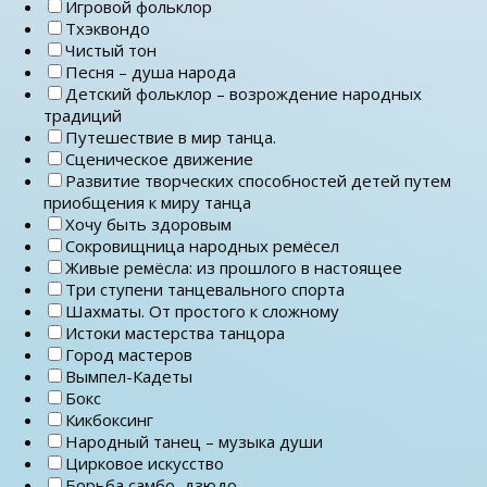
Игровой фольклор
Тхэквондо
Чистый тон
Песня – душа народа
Детский фольклор – возрождение народных
традиций
Путешествие в мир танца.
Сценическое движение
Развитие творческих способностей детей путем
приобщения к миру танца
Хочу быть здоровым
Сокровищница народных ремёсел
Живые ремёсла: из прошлого в настоящее
Три ступени танцевального спорта
Шахматы. От простого к сложному
Истоки мастерства танцора
Город мастеров
Вымпел-Кадеты
Бокс
Кикбоксинг
Народный танец – музыка души
Цирковое искусство
Борьба самбо, дзюдо