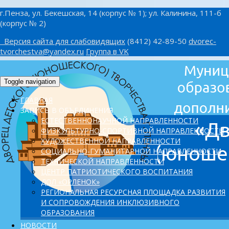
г.Пенза, ул. Бекешская, 14 (корпус № 1); ул. Калинина, 111-б
(корпус № 2)
Версия сайта для слабовидящих
(8412) 42-89-50
dvorec-
tvorchestva@yandex.ru
Группа в VK
Toggle navigation
ГЛАВНАЯ
ЗАПИСЬ В ОБЪЕДИНЕНИЯ
ЕСТЕСТВЕННОНАУЧНОЙ НАПРАВЛЕННОСТИ
ФИЗКУЛЬТУРНО-СПОРТИВНОЙ НАПРАВЛЕННОСТИ
ХУДОЖЕСТВЕННОЙ НАПРАВЛЕННОСТИ
СОЦИАЛЬНО-ГУМАНИТАРНОЙ НАПРАВЛЕННОСТИ
ТЕХНИЧЕСКОЙ НАПРАВЛЕННОСТИ
ЦЕНТР ПАТРИОТИЧЕСКОГО ВОСПИТАНИЯ
ДОЛ «ОРЛЕНОК»
PЕГИОНАЛЬНАЯ РЕСУРСНАЯ ПЛОЩАДКА РАЗВИТИЯ
И СОПРОВОЖДЕНИЯ ИНКЛЮЗИВНОГО
ОБРАЗОВАНИЯ
НОВОСТИ