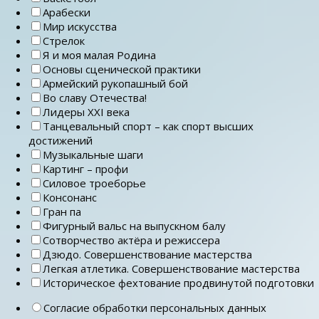
Арабески
Мир искусства
Стрелок
Я и моя малая Родина
Основы сценической практики
Армейский рукопашный бой
Во славу Отечества!
Лидеры ХХI века
Танцевальный спорт – как спорт высших
достижений
Музыкальные шаги
Картинг – профи
Силовое троеборье
Консонанс
Гран па
Фигурный вальс на выпускном балу
Сотворчество актёра и режиссера
Дзюдо. Совершенствование мастерства
Легкая атлетика. Совершенствование мастерства
Историческое фехтование продвинутой подготовки
Согласие обработки персональных данных