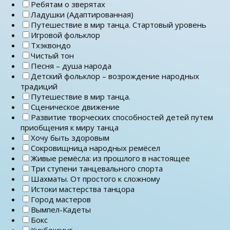
Ребятам о зверятах
Ладушки (Адаптированная)
Путешествие в мир танца. Стартовый уровень
Игровой фольклор
Тхэквондо
Чистый тон
Песня – душа народа
Детский фольклор – возрождение народных
традиций
Путешествие в мир танца.
Сценическое движение
Развитие творческих способностей детей путем
приобщения к миру танца
Хочу быть здоровым
Сокровищница народных ремёсел
Живые ремёсла: из прошлого в настоящее
Три ступени танцевального спорта
Шахматы. От простого к сложному
Истоки мастерства танцора
Город мастеров
Вымпел-Кадеты
Бокс
Кикбоксинг