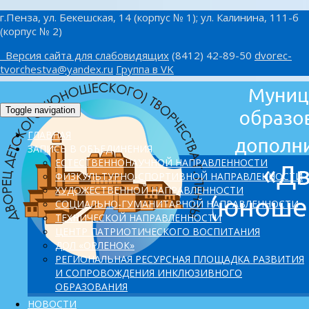
г.Пенза, ул. Бекешская, 14 (корпус № 1); ул. Калинина, 111-б
(корпус № 2)
Версия сайта для слабовидящих
(8412) 42-89-50
dvorec-
tvorchestva@yandex.ru
Группа в VK
Toggle navigation
ГЛАВНАЯ
ЗАПИСЬ В ОБЪЕДИНЕНИЯ
ЕСТЕСТВЕННОНАУЧНОЙ НАПРАВЛЕННОСТИ
ФИЗКУЛЬТУРНО-СПОРТИВНОЙ НАПРАВЛЕННОСТИ
ХУДОЖЕСТВЕННОЙ НАПРАВЛЕННОСТИ
СОЦИАЛЬНО-ГУМАНИТАРНОЙ НАПРАВЛЕННОСТИ
ТЕХНИЧЕСКОЙ НАПРАВЛЕННОСТИ
ЦЕНТР ПАТРИОТИЧЕСКОГО ВОСПИТАНИЯ
ДОЛ «ОРЛЕНОК»
PЕГИОНАЛЬНАЯ РЕСУРСНАЯ ПЛОЩАДКА РАЗВИТИЯ
И СОПРОВОЖДЕНИЯ ИНКЛЮЗИВНОГО
ОБРАЗОВАНИЯ
НОВОСТИ