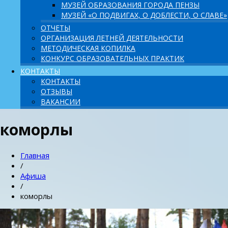
МУЗЕЙ ОБРАЗОВАНИЯ ГОРОДА ПЕНЗЫ
МУЗЕЙ «О ПОДВИГАХ, О ДОБЛЕСТИ, О СЛАВЕ»
ОТЧЕТЫ
ОРГАНИЗАЦИЯ ЛЕТНЕЙ ДЕЯТЕЛЬНОСТИ
МЕТОДИЧЕСКАЯ КОПИЛКА
КОНКУРС ОБРАЗОВАТЕЛЬНЫХ ПРАКТИК
КОНТАКТЫ
КОНТАКТЫ
ОТЗЫВЫ
ВАКАНСИИ
коморлы
Главная
/
Афиша
/
коморлы