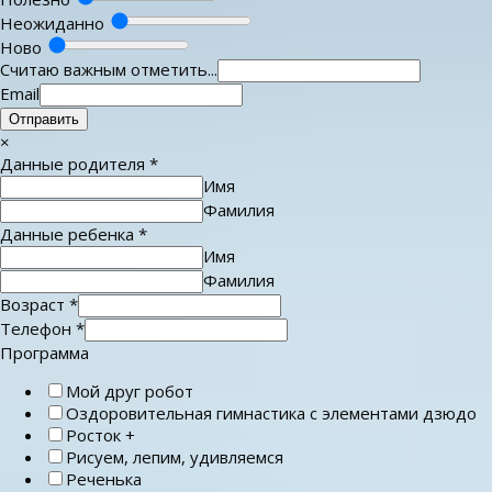
Неожиданно
Ново
Считаю важным отметить...
Email
Отправить
×
Данные родителя
*
Имя
Фамилия
Данные ребенка
*
Имя
Фамилия
Возраст
*
Телефон
*
Программа
Мой друг робот
Оздоровительная гимнастика с элементами дзюдо
Росток +
Рисуем, лепим, удивляемся
Реченька