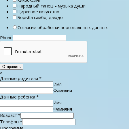
Народный танец – музыка души
Цирковое искусство
Борьба самбо, дзюдо
Согласие обработки персональных данных
Phone
Отправить
×
Данные родителя
*
Имя
Фамилия
Данные ребенка
*
Имя
Фамилия
Возраст
*
Телефон
*
Программа