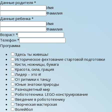
Данные родителя
*
Имя
Фамилия
Данные ребенка
*
Имя
Фамилия
Возраст
*
Телефон
*
Программа
Здесь ты живешь!
Историческое фехтование стартовой подготовки
Кисти, ножницы, бумага
Красота, сила, грация
Лидер – это я!
От ритмики к танцу
Юные знатоки природы
Разноцветный мир
Робототехника. LEGO-конструирование
Введение в робототехнику
Творческая мастерская
Волейбол