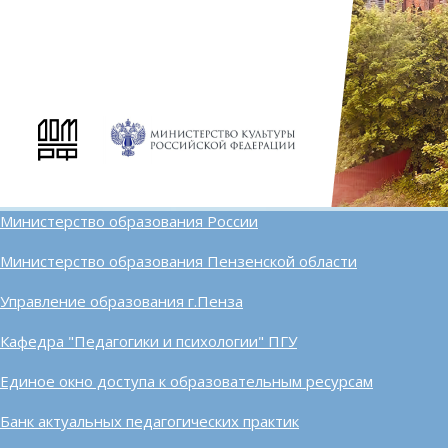
Министерство образования России
Министерство образования Пензенской области
Управление образования г.Пенза
Кафедра "Педагогики и психологии" ПГУ
Единое окно доступа к образовательным ресурсам
Банк актуальных педагогических практик