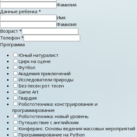
Фамилия
Данные ребенка
*
Имя
Фамилия
Возраст
*
Телефон
*
Программа
Юный натуралист
Цирк на сцене
Футбол
Академия приключений
Исследователи природы
Без песен рот тесен
Game Art
Гвардия
Робототехника: конструирование и
программирование
Робототехника: новый уровень
Путешествие с английским
Конферанс. Основы ведения массовых мероприятий
Программирование на Python