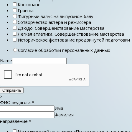
Консонанс
Гран па
Фигурный вальс на выпускном балу
Сотворчество актёра и режиссера
Дзюдо. Совершенствование мастерства
Легкая атлетика. Совершенствование мастерства
Историческое фехтование продвинутой подготовки
Согласие обработки персональных данных
Name
Отправить
×
ФИО педагога
*
Имя
Фамилия
направление
*
Методический практикум «Подготовка к аттестации