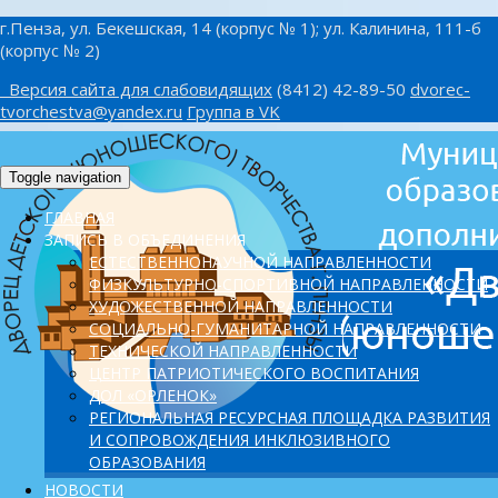
г.Пенза, ул. Бекешская, 14 (корпус № 1); ул. Калинина, 111-б
(корпус № 2)
Версия сайта для слабовидящих
(8412) 42-89-50
dvorec-
tvorchestva@yandex.ru
Группа в VK
Toggle navigation
ГЛАВНАЯ
ЗАПИСЬ В ОБЪЕДИНЕНИЯ
ЕСТЕСТВЕННОНАУЧНОЙ НАПРАВЛЕННОСТИ
ФИЗКУЛЬТУРНО-СПОРТИВНОЙ НАПРАВЛЕННОСТИ
ХУДОЖЕСТВЕННОЙ НАПРАВЛЕННОСТИ
СОЦИАЛЬНО-ГУМАНИТАРНОЙ НАПРАВЛЕННОСТИ
ТЕХНИЧЕСКОЙ НАПРАВЛЕННОСТИ
ЦЕНТР ПАТРИОТИЧЕСКОГО ВОСПИТАНИЯ
ДОЛ «ОРЛЕНОК»
PЕГИОНАЛЬНАЯ РЕСУРСНАЯ ПЛОЩАДКА РАЗВИТИЯ
И СОПРОВОЖДЕНИЯ ИНКЛЮЗИВНОГО
ОБРАЗОВАНИЯ
НОВОСТИ