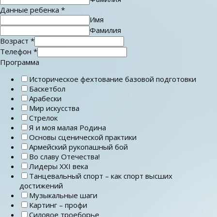
Данные ребенка
*
Имя
Фамилия
Возраст
*
Телефон
*
Программа
Историческое фехтование базовой подготовки
Баскетбол
Арабески
Мир искусства
Стрелок
Я и моя малая Родина
Основы сценической практики
Армейский рукопашный бой
Во славу Отечества!
Лидеры ХХI века
Танцевальный спорт – как спорт высших
достижений
Музыкальные шаги
Картинг – профи
Силовое троеборье