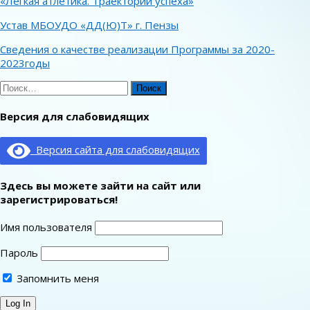
«Легкая атлетика. Траектории успеха»
Устав МБОУДО «ДД(Ю)Т» г. Пензы
Сведения о качестве реализации Программы за 2020-
2023годы
Найти:
Версия для слабовидящих
Версия сайта для слабовидящих
Здесь вы можете зайти на сайт или
зарегистрироваться!
Имя пользователя
Пароль
Запомнить меня