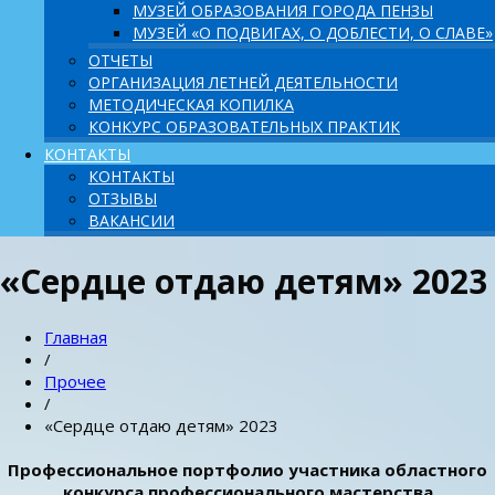
МУЗЕЙ ОБРАЗОВАНИЯ ГОРОДА ПЕНЗЫ
МУЗЕЙ «О ПОДВИГАХ, О ДОБЛЕСТИ, О СЛАВЕ»
ОТЧЕТЫ
ОРГАНИЗАЦИЯ ЛЕТНЕЙ ДЕЯТЕЛЬНОСТИ
МЕТОДИЧЕСКАЯ КОПИЛКА
КОНКУРС ОБРАЗОВАТЕЛЬНЫХ ПРАКТИК
КОНТАКТЫ
КОНТАКТЫ
ОТЗЫВЫ
ВАКАНСИИ
«Сердце отдаю детям» 2023
Главная
/
Прочее
/
«Сердце отдаю детям» 2023
Профессиональное портфолио участника областного
конкурса профессионального мастерства