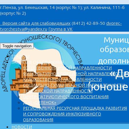
г.Пенза, ул. Бекешская, 14 (корпус № 1); ул. Калинина, 111-б
(корпус № 2)
Версия сайта для слабовидящих
(8412) 42-89-50
dvorec-
tvorchestva@yandex.ru
Группа в VK
Toggle navigation
ГЛАВНАЯ
ЗАПИСЬ В ОБЪЕДИНЕНИЯ
ЕСТЕСТВЕННОНАУЧНОЙ НАПРАВЛЕННОСТИ
ФИЗКУЛЬТУРНО-СПОРТИВНОЙ НАПРАВЛЕННОСТИ
ХУДОЖЕСТВЕННОЙ НАПРАВЛЕННОСТИ
СОЦИАЛЬНО-ГУМАНИТАРНОЙ НАПРАВЛЕННОСТИ
ТЕХНИЧЕСКОЙ НАПРАВЛЕННОСТИ
ЦЕНТР ПАТРИОТИЧЕСКОГО ВОСПИТАНИЯ
ДОЛ «ОРЛЕНОК»
PЕГИОНАЛЬНАЯ РЕСУРСНАЯ ПЛОЩАДКА РАЗВИТИЯ
И СОПРОВОЖДЕНИЯ ИНКЛЮЗИВНОГО
ОБРАЗОВАНИЯ
НОВОСТИ