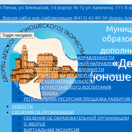
г.Пенза, ул. Бекешская, 14 (корпус № 1); ул. Калинина, 111-б (
Версия сайта для слабовидящих
(8412) 42-89-50
dvorec-tvo
Toggle navigation
ГЛАВНАЯ
ЗАПИСЬ В ОБЪЕДИНЕНИЯ
ЕСТЕСТВЕННОНАУЧНОЙ НАПРАВЛЕННОСТИ
ФИЗКУЛЬТУРНО-СПОРТИВНОЙ НАПРАВЛЕННОСТИ
ХУДОЖЕСТВЕННОЙ НАПРАВЛЕННОСТИ
СОЦИАЛЬНО-ГУМАНИТАРНОЙ НАПРАВЛЕННОСТИ
ТЕХНИЧЕСКОЙ НАПРАВЛЕННОСТИ
ЦЕНТР ПАТРИОТИЧЕСКОГО ВОСПИТАНИЯ
ДОЛ «ОРЛЕНОК»
PЕГИОНАЛЬНАЯ РЕСУРСНАЯ ПЛОЩАДКА РАЗВИТИЯ
НОВОСТИ
СВЕДЕНИЯ ОБ ОРГАНИЗАЦИИ
СВЕДЕНИЯ ОБ ОБРАЗОВАТЕЛЬНОЙ ОРГАНИЗАЦИИ
О ДВОРЦЕ
ВИРТУАЛЬНАЯ ЭКСКУРСИЯ