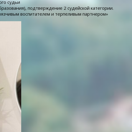
ого судьи
образования), подтверждение 2 судейской категории.
авязчивым воспитателем и терпеливым партнером»